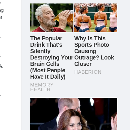
n
ng
t
,
;
ẻ.
ự