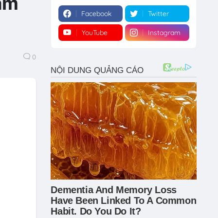
àm
Facebook
Twitter
YouTube
Instagram
0