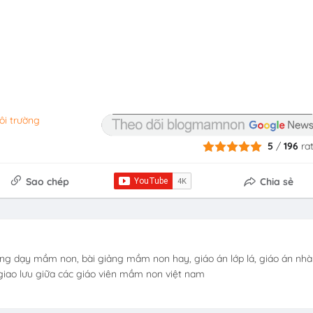
ôi trường
5
/
196
ra
Sao chép
Chia sẻ
ng dạy mầm non, bài giảng mầm non hay, giáo án lớp lá, giáo án nhà 
i giao lưu giữa các giáo viên mầm non việt nam