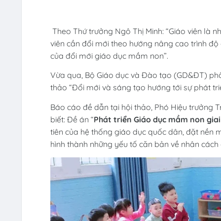
Theo Thứ trưởng Ngô Thị Minh: “Giáo viên là nh
viên cần đổi mới theo hướng nâng cao trình đ
của đổi mới giáo dục mầm non”.
Vừa qua, Bộ Giáo dục và Đào tạo (GD&ĐT) phố
thảo “Đổi mới và sáng tạo hướng tới sự phát t
Báo cáo đề dẫn tại hội thảo, Phó Hiệu trưởn
biết: Đề án “
Phát triển Giáo dục mầm non gia
tiên của hệ thống giáo dục quốc dân, đặt nền mó
hình thành những yếu tố căn bản về nhân cách 