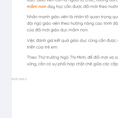
mầm non
dạy học cần được đổi mới theo hướng
Nhấn mạnh giáo viên là nhân tố quan trọng quy
đội ngũ giáo viên theo hướng nâng cao trình 
của đổi mới giáo dục mầm non.
Việc đánh giá kết quả giáo dục cũng cần được 
triển của trẻ em.
Theo Thứ trưởng Ngô Thị Minh, để đổi mới và 
vững, cần có sự phối hợp chặt chẽ giữa các cấp
POST ADS 2