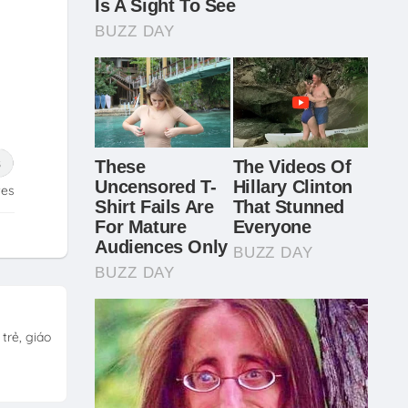
tes
trẻ, giáo