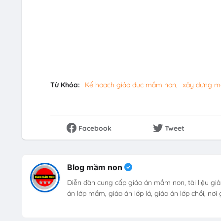
Từ Khóa:
Kế hoạch giáo dục mầm non
xây dựng m
Facebook
Tweet
Blog mầm non
Diễn đàn cung cấp giáo án mầm non, tài liệu giả
án lớp mầm, giáo án lớp lá, giáo án lớp chồi, nơ