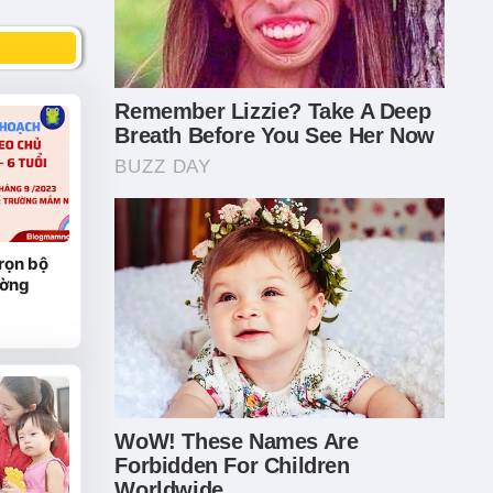
rọn bộ
ường