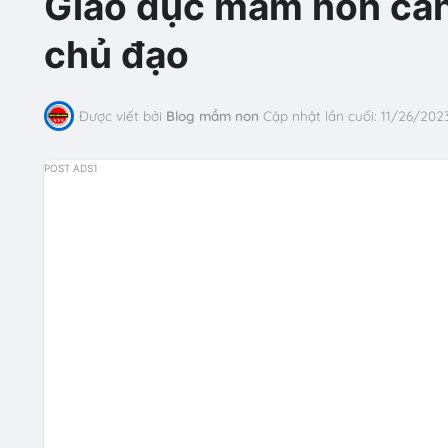
Giáo dục mầm non cần 
chủ đạo
Được viết bởi
Blog mầm non
Cập nhật lần cuối:
11/26/202
POST ADS1