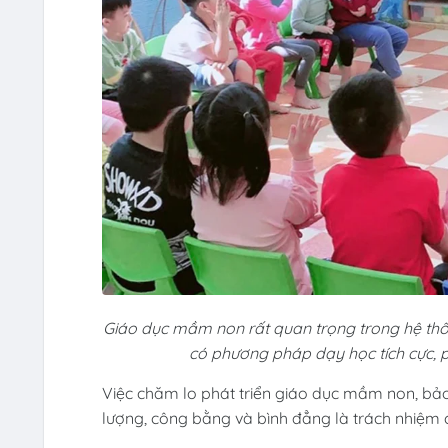
Giáo dục mầm non rất quan trọng trong hệ thố
có phương pháp dạy học tích cực, ph
Việc chăm lo phát triển giáo dục mầm non, bả
lượng, công bằng và bình đẳng là trách nhiệm c