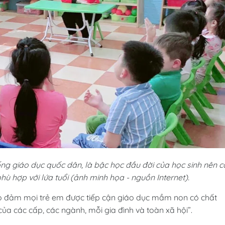
ng giáo dục quốc dân, là bậc học đầu đời của học sinh nên c
ù hợp với lứa tuổi (ảnh minh họa - nguồn Internet).
o đảm mọi trẻ em được tiếp cận giáo dục mầm non có chất
ủa các cấp, các ngành, mỗi gia đình và toàn xã hội”.