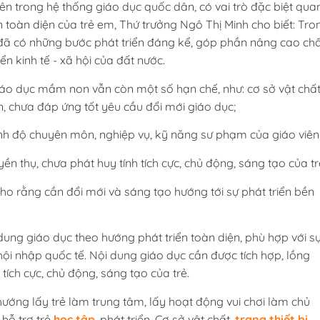
n trong hệ thống giáo dục quốc dân, có vai trò đặc biệt qua
n toàn diện của trẻ em, Thứ trưởng Ngô Thị Minh cho biết: Tro
 có những bước phát triển đáng kể, góp phần nâng cao chấ
n kinh tế - xã hội của đất nước.
iáo dục mầm non vẫn còn một số hạn chế, như: cơ sở vật chất
, chưa đáp ứng tốt yêu cầu đổi mới giáo dục;
ình độ chuyên môn, nghiệp vụ, kỹ năng sư phạm của giáo viên
 thụ, chưa phát huy tính tích cực, chủ động, sáng tạo của tr
ho rằng cần đổi mới và sáng tạo hướng tới sự phát triển bền
 dung giáo dục theo hướng phát triển toàn diện, phù hợp với s
hội nhập quốc tế. Nội dung giáo dục cần được tích hợp, lồng
 tích cực, chủ động, sáng tạo của trẻ.
ớng lấy trẻ làm trung tâm, lấy hoạt động vui chơi làm chủ
 hỗ trợ trẻ
học tập
, phát triển. Cơ sở vật chất,
trang thiết bị