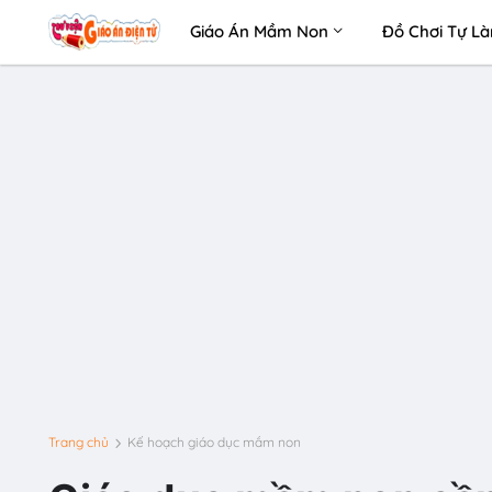
Giáo Án Mầm Non
Đồ Chơi Tự L
Trang chủ
Kế hoạch giáo dục mầm non