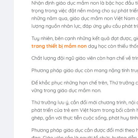
Nhận định giáo dục mầm non là bậc học đầu tiê
trọng trong việc đặt nền móng cho sự phát triể
những năm qua, giáo dục mầm non Việt Nam đã
lượng nguồn nhân lực, đáp ứng yêu cầu phát triể
Tuy nhiên, bên cạnh những kết quả đạt được, g
trang thiết bị mầm non
dạy học còn thiếu thốn
Chất lượng đội ngũ giáo viên còn hạn chế về tr
Phương pháp giáo dục còn mang nặng tính truyền
Để khắc phục những hạn chế trên, Thứ trưởng c
vững trong giáo dục mầm non.
Thứ trưởng lưu ý, cần đổi mới chương trình, nội
phát triển của trẻ em Việt Nam trong bối cảnh 
ghép, gắn với thực tiễn cuộc sống, phát huy tính
Phương pháp giáo dục cần được đổi mới theo hư
đạo. Giáo viên cần là người tổ chức, hướng dẫn,