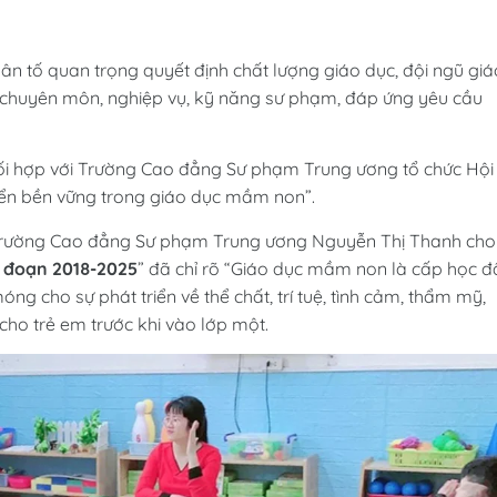
ân tố quan trọng quyết định chất lượng giáo dục, đội ngũ giá
ộ chuyên môn, nghiệp vụ, kỹ năng sư phạm, đáp ứng yêu cầu
i hợp với Trường Cao đẳng Sư phạm Trung ương tổ chức Hội
riển bền vững trong giáo dục mầm non”.
g Trường Cao đẳng Sư phạm Trung ương Nguyễn Thị Thanh cho
i đoạn 2018-2025
” đã chỉ rõ “Giáo dục mầm non là cấp học đ
ng cho sự phát triển về thể chất, trí tuệ, tình cảm, thẩm mỹ,
cho trẻ em trước khi vào lớp một.