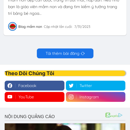
bạn là giáo viên mầm non và đang tìm kiếm ý tưởng trang
trí bảng bé ngoa…
Blog mầm non
Cập nhật lần cuối:
7/31/2023
Tải thêm bài đăng
Theo Dõi Chúng Tôi
Facebook
Twitter
YouTube
Instagram