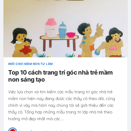
ĐỒ CHƠI MẦM NON TỰ LÀM
Top 10 cách trang trí góc nhà trẻ mầm
non sáng tạo
Việc lựa chọn và tìm kiếm các mẫu trang trí góc nhà trẻ
mầm non hiện nay đang được các thầy cô theo dõi, cũng
chính vì vậy mà hôm nay chúng tôi sẽ giới thiệu đến các
thầy cô. Tổng hợp những mẫu trang trí lớp nhà trẻ theo
hướng mở đẹp nhất mà các …