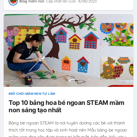
Blog mầm non
Cập nhật lần cuối:
8/08/2023
ĐỒ CHƠI MẦM NON TỰ LÀM
Top 10 bảng hoa bé ngoan STEAM mầm
non sáng tạo nhất
Bảng bé ngoan STEAM là nơi tuyên dương các bé với thành
thích tốt trong học tập và sinh hoạt nên Mẫu bảng be ngoan
mầm non đẹp cần được trang trí bắt mắt, hấp dẫn. Nếu như