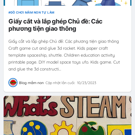
ĐỒ CHƠI MẦM NON TỰ LÀM
Giấy cắt và lắp ghép Chủ đề: Các
phương tiện giao thông
Giấy cắt và lắp ghép Chủ đề: Các phương tiện giao thông
Craft game cut and glue 3d rocket. Kids paper craft
template spaceship, shuttle. Children education activity
printable page. DIY model space toys ufo. Kids game. Cut
and glue the 3d constructi…
Blog mầm non
Cập nhật lần cuối:
10/23/2023