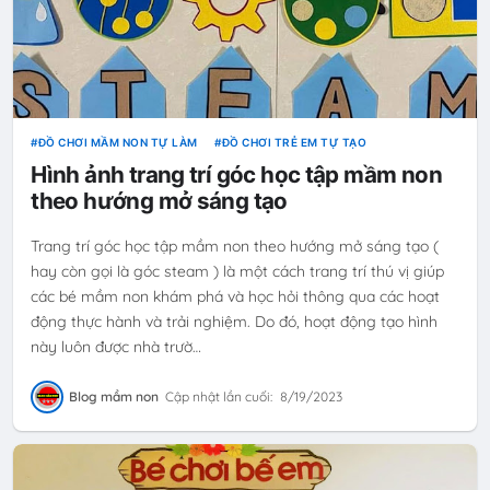
ĐỒ CHƠI MẦM NON TỰ LÀM
ĐỒ CHƠI TRẺ EM TỰ TẠO
Hình ảnh trang trí góc học tập mầm non
theo hướng mở sáng tạo
Trang trí góc học tập mầm non theo hướng mở sáng tạo (
hay còn gọi là góc steam ) là một cách trang trí thú vị giúp
các bé mầm non khám phá và học hỏi thông qua các hoạt
động thực hành và trải nghiệm. Do đó, hoạt động tạo hình
này luôn được nhà trườ…
Blog mầm non
Cập nhật lần cuối:
8/19/2023