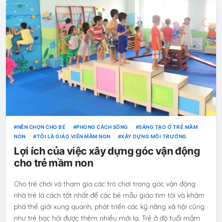
NÊN CHỌN CHO BÉ
PHONG CÁCH SỐNG
SÁNG TẠO Ở TRẺ MẦM
NON
TÔI LÀ GIÁO VIÊN MẦM NON
XÂY DỰNG MÔI TRƯỜNG
Lợi ích của việc xây dựng góc vận động
cho trẻ mầm non
Cho trẻ chơi và tham gia các trò chơi trong góc vận động
nhà trẻ là cách tốt nhất để các bé mẫu giáo tìm tòi và khám
phá thế giới xung quanh, phát triển các kỹ năng xã hội cũng
như trẻ học hỏi được thêm nhiều mới lạ. Trẻ ở độ tuổi mầm