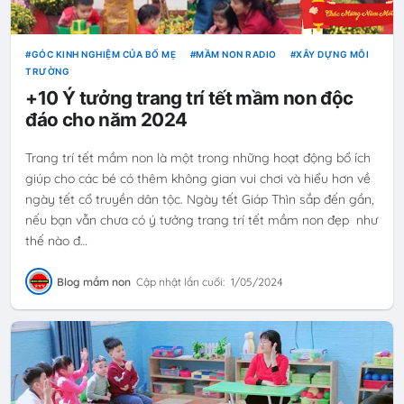
GÓC KINH NGHIỆM CỦA BỐ MẸ
MẦM NON RADIO
XÂY DỰNG MÔI
TRƯỜNG
+10 Ý tưởng trang trí tết mầm non độc
đáo cho năm 2024
Trang trí tết mầm non là một trong những hoạt động bổ ích
giúp cho các bé có thêm không gian vui chơi và hiểu hơn về
ngày tết cổ truyền dân tộc. Ngày tết Giáp Thìn sắp đến gần,
nếu bạn vẫn chưa có ý tưởng trang trí tết mầm non đẹp như
thế nào đ…
Blog mầm non
Cập nhật lần cuối:
1/05/2024