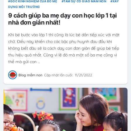
GÓC KINH NGHIỆM CỦA BỐ MẸ
TÂM SỰ CÔ GIÁO MẦM NON
XÂY
DỰNG MÔI TRƯỜNG
9 cách giúp ba mẹ dạy con học lớp 1 tại
nhà đơn giản nhất!
Khi bé bước vào lớp 1 thì cũng là lúc bé dần tiếp xúc với mặt
chữ. Điều này khiến cho các bậc phụ huynh đau đầu khi
không biết đâu sẽ là cách dạy con đơn giản để giúp bé tiếp
thu hiệu quả nhất. Cũng vì lẽ đó mà một số ba mẹ cũng vì
thế mà gửi con …
Blog mầm non
Cập nhật lần cuối:
11/21/2022