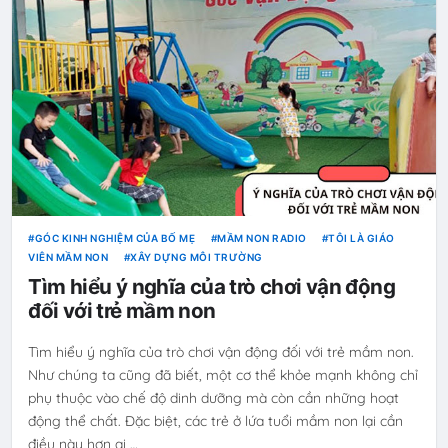
GÓC KINH NGHIỆM CỦA BỐ MẸ
MẦM NON RADIO
TÔI LÀ GIÁO
VIÊN MẦM NON
XÂY DỰNG MÔI TRƯỜNG
Tìm hiểu ý nghĩa của trò chơi vận động
đối với trẻ mầm non
Tìm hiểu ý nghĩa của trò chơi vận động đối với trẻ mầm non.
Như chúng ta cũng đã biết, một cơ thể khỏe mạnh không chỉ
phụ thuộc vào chế độ dinh dưỡng mà còn cần những hoạt
động thể chất. Đặc biệt, các trẻ ở lứa tuổi mầm non lại cần
điều này hơn ai …