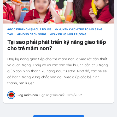
GÓC KINH NGHIỆM CỦA BỐ MẸ
KHUYẾN KHÍCH TRẺ TÒ MÒ SÁNG
TẠO
PHONG CÁCH SỐNG
XÂY DỰNG MÔI TRƯỜNG
Tại sao phải phát triển kỹ năng giao tiếp
cho trẻ mầm non?
Dạy kỹ năng giao tiếp cho trẻ mầm non là việc rất cần thiết
và quan trọng. Thầy cô và các bậc phụ huynh cần chú trọng
giúp con hình thành kỹ năng này từ sớm. Nhờ đó, các bé sẽ
có hành trang vững chắc vào đời. Việc giúp các bé hình
thành, rèn luyện …
Blog mầm non
Cập nhật lần cuối:
8/15/2022