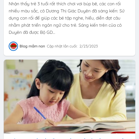
Nhận thấy trẻ 3 tuổi rất thích chơi vơi búp bê, các con rối
nhiều màu sắc, cô Dương Thị Giác Duyên đã sáng kiến: Sử
dụng con rối để giúp các bé tập nghe, hiểu, diễn đạt câu
nhằm phát triển ngôn ngữ cho trẻ. Sáng kiến trên của cô
Duyên đã được Bộ GD…
Blog mầm non
Cập nhật lần cuối:
2/23/2023