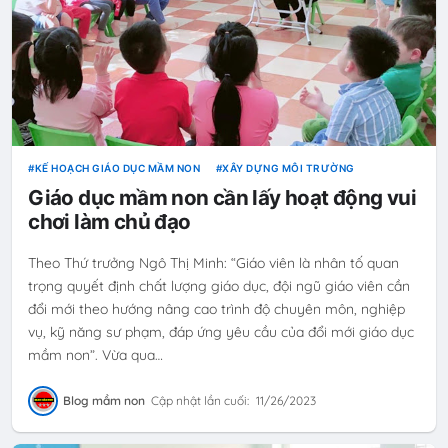
KẾ HOẠCH GIÁO DỤC MẦM NON
XÂY DỰNG MÔI TRƯỜNG
Giáo dục mầm non cần lấy hoạt động vui
chơi làm chủ đạo
Theo Thứ trưởng Ngô Thị Minh: “Giáo viên là nhân tố quan
trọng quyết định chất lượng giáo dục, đội ngũ giáo viên cần
đổi mới theo hướng nâng cao trình độ chuyên môn, nghiệp
vụ, kỹ năng sư phạm, đáp ứng yêu cầu của đổi mới giáo dục
mầm non”. Vừa qua…
Blog mầm non
Cập nhật lần cuối:
11/26/2023