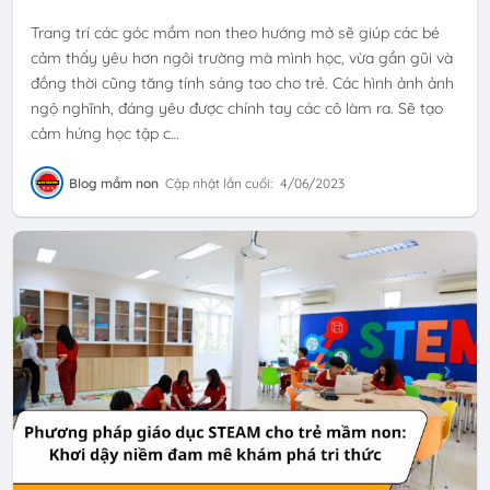
Trang trí các góc mầm non theo hướng mở sẽ giúp các bé
cảm thấy yêu hơn ngôi trường mà mình học, vừa gần gũi và
đồng thời cũng tăng tính sáng tao cho trẻ. Các hình ảnh ảnh
ngộ nghĩnh, đáng yêu được chính tay các cô làm ra. Sẽ tạo
cảm hứng học tập c…
Blog mầm non
Cập nhật lần cuối:
4/06/2023