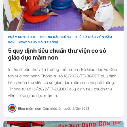
MẦM NON RADIO
PHONG CÁCH SỐNG
TÔI LÀ GIÁO VIÊN MẦM
NON
XÂY DỰNG MÔI TRƯỜNG
5 quy định tiêu chuẩn thư viện cơ sở
giáo dục mầm non
5 tiêu chuẩn thư viện trường mầm non : Bộ Giáo dục và Đào
tạo vừa ban hành Thông tư số 16/2022/TT-BGDĐT quy định
tiêu chuẩn thư viện cơ sở giáo dục mầm non và phổ thông.
Thông tư số 16/2022/TT-BGDĐT quy định tiêu chuẩn thư
viện cơ sở giáo dục mầm n…
Blog mầm non
Cập nhật lần cuối:
3/26/2023