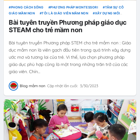
PHONG CÁCH SỐNG
PHƯƠNG PHÁP MONTESSORI
TÂM SỰ CÔ
GIÁO MẦM NON
TÔI LÀ GIÁO VIÊN MẦM NON
XÂY DỰNG MÔI
TRƯỜNG
Bài tuyên truyền Phương pháp giáo dục
STEAM cho trẻ mầm non
Bài tuyên truyền Phương pháp STEM cho trẻ mầm non : Giáo
dục mầm non là viên gạch đầu tiên trong quá trình xây dựng
ước mơ và tương lai của trẻ. Vì thế, lựa chọn phương pháp
giáo dục phù hợp cũng là một trong những trăn trở của các
giáo viên. Chín…
Blog mầm non
Cập nhật lần cuối:
3/30/2023