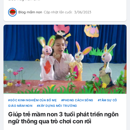
Blog mầm non
Cập nhật lần cuối:
3/06/2023
GÓC KINH NGHIỆM CỦA BỐ MẸ
PHONG CÁCH SỐNG
TÂM SỰ CÔ
GIÁO MẦM NON
XÂY DỰNG MÔI TRƯỜNG
Giúp trẻ mầm non 3 tuổi phát triển ngôn
ngữ thông qua trò chơi con rối