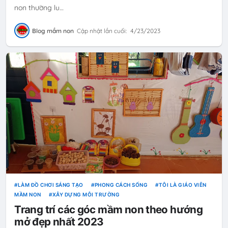
non thường lu…
Blog mầm non
Cập nhật lần cuối:
4/23/2023
LÀM ĐỒ CHƠI SÁNG TẠO
PHONG CÁCH SỐNG
TÔI LÀ GIÁO VIÊN
MẦM NON
XÂY DỰNG MÔI TRƯỜNG
Trang trí các góc mầm non theo hướng
mở đẹp nhất 2023