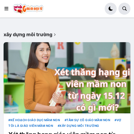
xây dựng môi trường
KẾ HOẠCH GIÁO DỤC MẦM NON
TÂM SỰ CÔ GIÁO MẦM NON
VỢ
TÔI LÀ GIÁO VIÊN MẦM NON
XÂY DỰNG MÔI TRƯỜNG