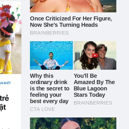
N BIẾ́T
trẻ
ật