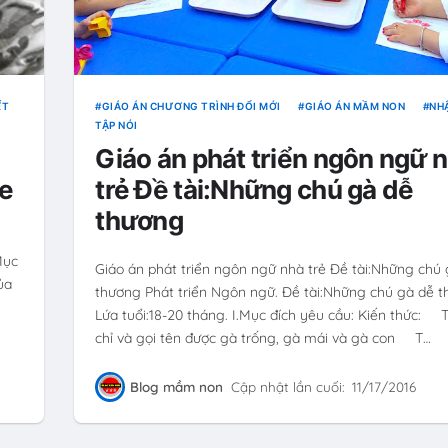
́T
GIÁO ÁN CHƯƠNG TRÌNH ĐỔI MỚI
GIÁO ÁN MẦM NON
NHẬ
TẬP NÓI
Giáo án phát triển ngôn ngữ 
he
trẻ Đề tài:Những chú gà dễ
thương
Mục
Giáo án phát triển ngôn ngữ nhà trẻ Đề tài:Những chú
ủa
thương Phát triển Ngôn ngữ. Đề tài:Những chú gà dễ t
Lứa tuổi:18-20 tháng. I.Mục đích yêu cầu: Kiến thức: T
chỉ và gọi tên được gà trống, gà mái và gà con T…
Blog mầm non
Cập nhật lần cuối:
11/17/2016