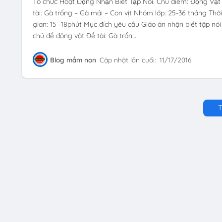
Tổ chức Hoạt Động Nhận Biết Tập Nói. Chủ điểm: Động Vật
tài: Gà trống – Gà mái – Con vịt Nhóm lớp: 25-36 tháng Thời
gian: 15 -18phút Mục đích yêu cầu Giáo án nhận biết tập nói
chủ đề động vật Đề tài: Gà trốn…
Blog mầm non
Cập nhật lần cuối:
11/17/2016
T