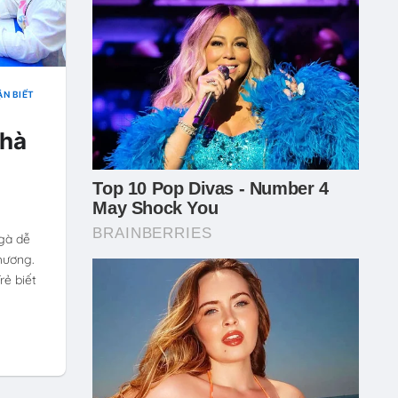
N BIẾ́T
nhà
 gà dễ
hương.
rẻ biết