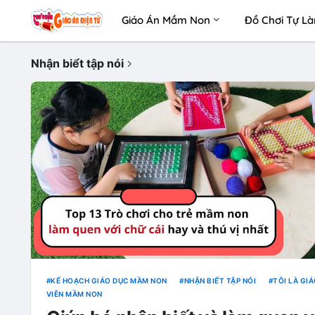
Giáo Án Mầm Non
Đồ Chơi Tự L
Nhận biế́t tập nói
KẾ HOẠCH GIÁO DỤC MẦM NON
NHẬN BIẾ́T TẬP NÓI
TÔI LÀ GI
VIÊN MẦM NON