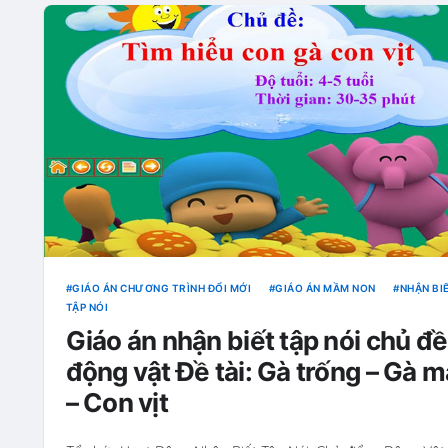
GIÁO ÁN CHƯƠNG TRÌNH ĐỔI MỚI
GIÁO ÁN MẦM NON
NHẬN BIẾ
TẬP NÓI
Giáo án nhận biết tập nói chủ đề
động vật Đề tài: Gà trống – Gà ma
– Con vịt