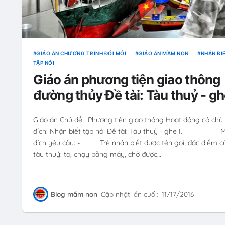
GIÁO ÁN CHƯƠNG TRÌNH ĐỔI MỚI
GIÁO ÁN MẦM NON
NHẬN BIẾ
TẬP NÓI
Giáo án phương tiện giao thông
đường thủy Đề tài: Tàu thuỷ - g
Giáo án Chủ đề : Phương tiện giao thông Hoạt động có chủ
đích: Nhận biết tập nói Đề tài: Tàu thuỷ - ghe I. 
đích yêu cầu: - Trẻ nhận biết được tên gọi, đặc điểm c
tàu thuỷ: to, chạy bằng máy, chở được…
Blog mầm non
Cập nhật lần cuối:
11/17/2016