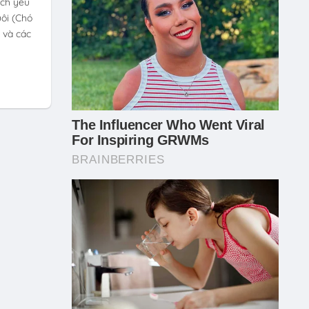
ch yêu
ôi (Chó
 và các