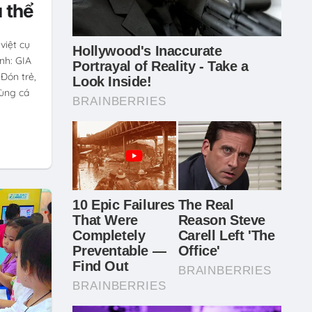
 thể
việt cụ
h: GIA
Đón trẻ,
dùng cá