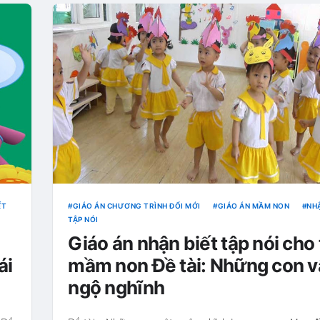
́T
GIÁO ÁN CHƯƠNG TRÌNH ĐỔI MỚI
GIÁO ÁN MẦM NON
NHẬ
TẬP NÓI
Giáo án nhận biết tập nói cho 
́i
mầm non Đề tài: Những con v
ngộ nghĩnh