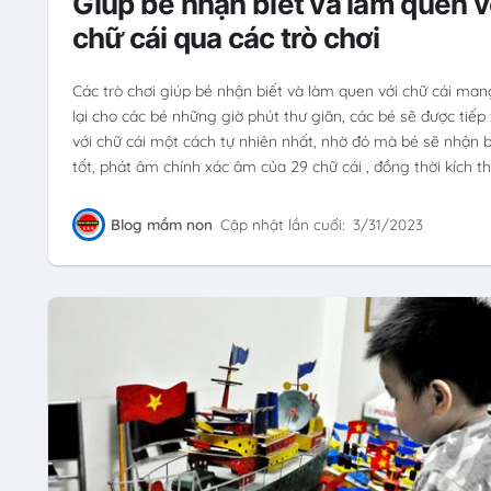
Giúp bé nhận biết và làm quen v
chữ cái qua các trò chơi
Các trò chơi giúp bé nhận biết và làm quen với chữ cái man
lại cho các bé những giờ phút thư giãn, các bé sẽ được tiếp
với chữ cái một cách tự nhiên nhất, nhờ đó mà bé sẽ nhận b
tốt, phát âm chính xác âm của 29 chữ cái , đồng thời kích th
Blog mầm non
Cập nhật lần cuối:
3/31/2023