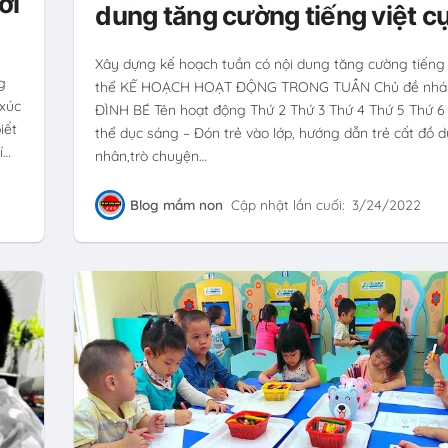
ới
dung tăng cường tiếng việt cụ
Xây dựng kế hoạch tuần có nội dung tăng cường tiếng 
g
thể KẾ HOẠCH HOẠT ĐỘNG TRONG TUẦN Chủ đề nhán
 xúc
ĐÌNH BÉ Tên hoạt động Thứ 2 Thứ 3 Thứ 4 Thứ 5 Thứ 6 
iết
thể dục sáng – Đón trẻ vào lớp, hướng dẫn trẻ cất đồ 
í…
nhân,trò chuyện…
Blog mầm non
Cập nhật lần cuối:
3/24/2022