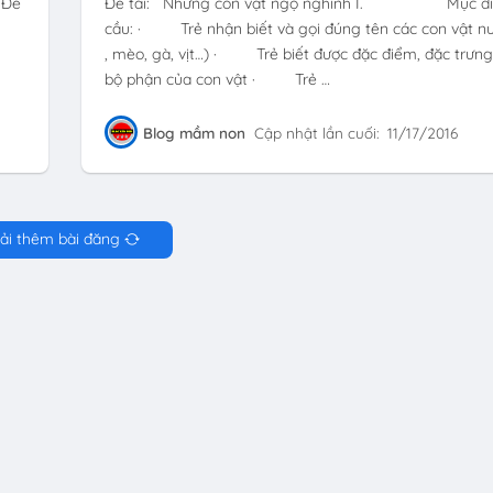
 Đề
Đề tài: Những con vật ngộ nghĩnh I. Mục đí
cầu: · Trẻ nhận biết và gọi đúng tên các con vật nu
, mèo, gà, vịt…) · Trẻ biết được đặc điểm, đặc trưng
bộ phận của con vật · Trẻ …
Blog mầm non
Cập nhật lần cuối:
11/17/2016
ải thêm bài đăng