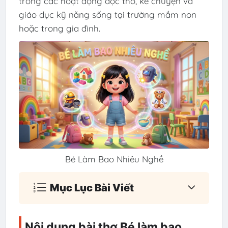
trong các hoạt động đọc thơ, kể chuyện và
giáo dục kỹ năng sống tại trường mầm non
hoặc trong gia đình.
Bé Làm Bao Nhiêu Nghề
Mục Lục Bài Viết
Nội dung bài thơ Bé làm bao