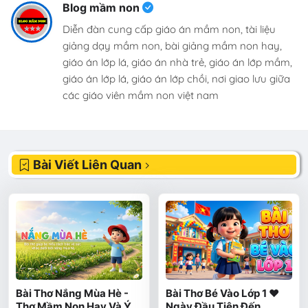
Blog mầm non
Diễn đàn cung cấp giáo án mầm non, tài liệu
giảng dạy mầm non, bài giảng mầm non hay,
giáo án lớp lá, giáo án nhà trẻ, giáo án lớp mầm,
giáo án lớp lá, giáo án lớp chồi, nơi giao lưu giữa
các giáo viên mầm non việt nam
Bài Viết Liên Quan
Bài Thơ Nắng Mùa Hè -
Bài Thơ Bé Vào Lớp 1 ❤️
Thơ Mầm Non Hay Và Ý
Ngày Đầu Tiên Đến