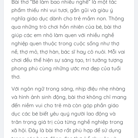
Bài thơ “Bé làm bao nhiêu nghề” là một tác
phẩm thiếu nhi vui tươi, gần gũi và giàu ý
nghĩa giáo dục dành cho trẻ mầm non. Thông
qua những trò chơi hồn nhiên của bé, bài thơ
giúp các em nhỏ làm quen với nhiều nghề
nghiệp quen thuộc trong cuộc sống như thợ
nề, thợ mỏ, thợ hàn, bác sĩ hay cô nuôi. Mỗi vai
chơi đều thể hiện sự sáng tạo, trí tưởng tượng
phong phú cùng những ước mơ đẹp của tuổi
thơ.
Với ngôn ngữ trong sáng, nhịp điệu nhẹ nhàng
và hình ảnh sinh động, bài thơ không chỉ mang
đến niềm vui cho trẻ mà còn góp phần giáo
dục các bé biết yêu quý người lao động và
trân trọng giá trị của từng nghề nghiệp trong
xã hội. Đây là bài thơ rất phù hợp để sử dụng