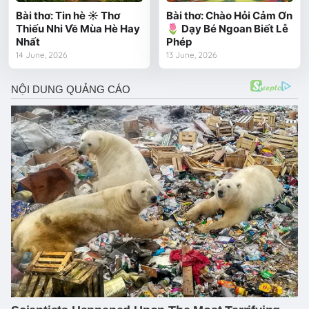
Bài thơ: Tin hè ☀️ Thơ
Bài thơ: Chào Hỏi Cảm Ơn
Thiếu Nhi Về Mùa Hè Hay
🌷 Dạy Bé Ngoan Biết Lễ
Nhất
Phép
14 June, 2026
13 June, 2026