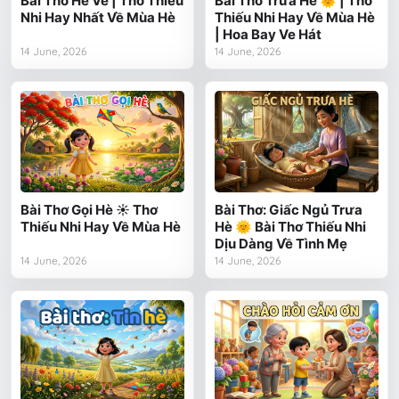
Bài Thơ Hè Về | Thơ Thiếu
Bài Thơ Trưa Hè 🌞 | Thơ
Nhi Hay Nhất Về Mùa Hè
Thiếu Nhi Hay Về Mùa Hè
| Hoa Bay Ve Hát
14 June, 2026
14 June, 2026
Bài Thơ Gọi Hè ☀️ Thơ
Bài Thơ: Giấc Ngủ Trưa
Thiếu Nhi Hay Về Mùa Hè
Hè 🌞 Bài Thơ Thiếu Nhi
Dịu Dàng Về Tình Mẹ
14 June, 2026
14 June, 2026