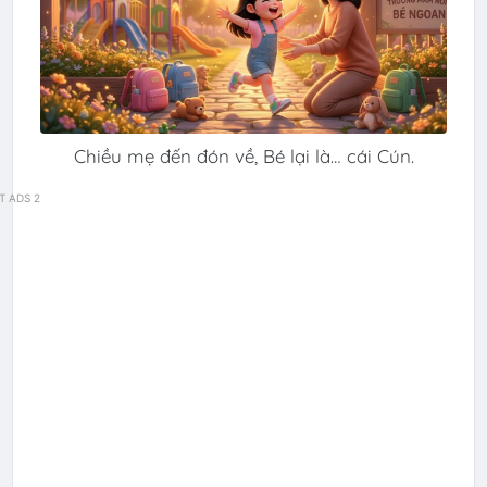
Chiều mẹ đến đón về, Bé lại là… cái Cún.
T ADS 2