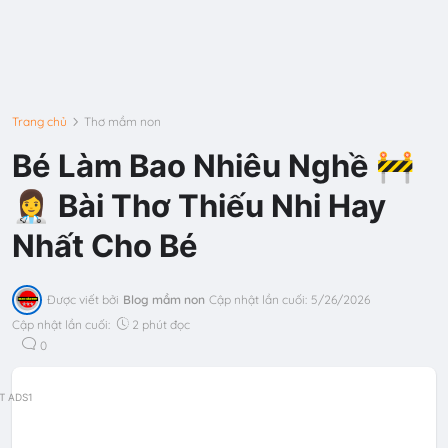
Trang chủ
Thơ mầm non
Bé Làm Bao Nhiêu Nghề 🚧
👩‍⚕️ Bài Thơ Thiếu Nhi Hay
Nhất Cho Bé
Được viết bởi
Blog mầm non
Cập nhật lần cuối:
5/26/2026
Cập nhật lần cuối:
2 phút đọc
0
T ADS1