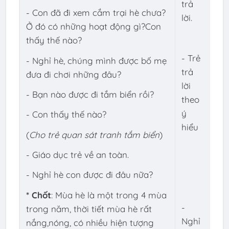
trả
- Con đã đi xem cắm trại hè chưa?
lời.
Ở đó có những hoạt động gì?Con
thấy thế nào?
- Trẻ
- Nghỉ hè, chúng mình được bố mẹ
trả
đưa đi chơi những đâu?
lời
- Bạn nào được đi tắm biển rồi?
theo
ý
- Con thấy thế nào?
hiểu
(
Cho trẻ quan sát tranh tắm biển
)
- Giáo dục trẻ về an toàn.
- Nghỉ hè con được đi đâu nữa?
* Chốt
: Mùa hè là một trong 4 mùa
-
trong năm, thời tiết mùa hè rất
Nghỉ
nắng,nóng, có nhiều hiện tượng