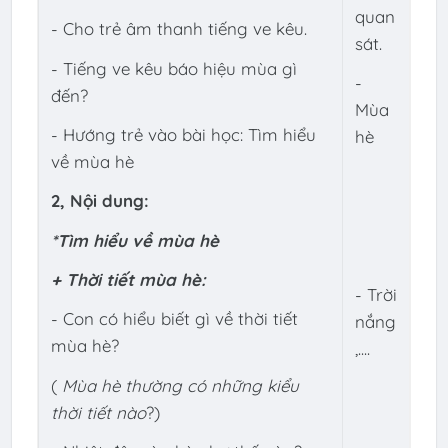
quan
- Cho trẻ âm thanh tiếng ve kêu.
sát.
- Tiếng ve kêu báo hiệu mùa gì
-
đến?
Mùa
- Hướng trẻ vào bài học: Tìm hiểu
hè
về mùa hè
2, Nội dung:
*
Tìm hiểu về mùa hè
+
Thời tiết mùa hè:
- Trời
- Con có hiểu biết gì về thời tiết
nắng
mùa hè?
,....
(
Mùa hè thường có những kiểu
thời tiết nào
?)