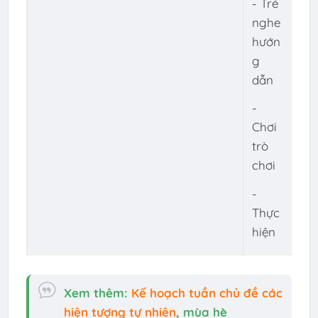
- Trẻ
nghe
hướn
g
dẫn
-
Chơi
trò
chơi
-
Thực
hiện
Xem thêm:
Kế hoạch tuần chủ đề các
hiện tượng tự nhiên
, mùa hè