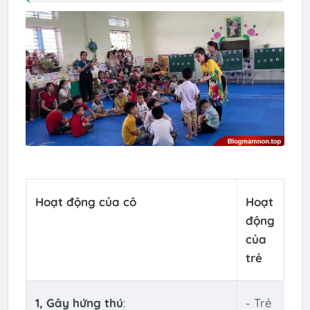
Hoạt động của cô
Hoạt
động
của
trẻ
1, Gây hứng thú
:
- Trẻ