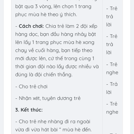
bật qua 3 vòng, lên chọn 1 trang
- Trẻ
phục mùa hè theo ý thích.
trả
lời
-
Cách chơi:
Chia trẻ làm 2 đội xếp
hàng dọc, bạn đầu hàng nhảy bật
- Trẻ
lên lấy 1 trang phục mùa hè xong
trả
chạy về cuối hàng, bạn tiếp theo
lời
mới được lên, cứ thế trong cùng 1
- Trẻ
thời gian đội nào lấy được nhiều và
nghe
đúng là đội chiến thắng.
- Trả
- Cho trẻ chơi
lời
- Nhận xét, tuyên dương trẻ
- Trẻ
3. Kết thúc:
nghe
- Cho trẻ nhẹ nhàng đi ra ngoài
vừa đi vừa hát bài “ mùa hè đến.