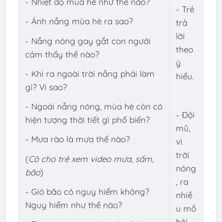
- Nhiệt độ mùa hè như thế nào?
- Trẻ
- Ánh nắng mùa hè ra sao?
trả
lời
- Nắng nóng gay gắt con người
theo
cảm thấy thế nào?
ý
- Khi ra ngoài trời nắng phải làm
hiểu.
gì? Vì sao?
- Ngoài nắng nóng, mùa hè còn có
- Đội
hiện tượng thời tiết gì phổ biến?
mũ,
- Mưa rào là mưa thế nào?
vì
trời
(
Cô cho trẻ xem video mưa, sấm,
nóng
bão
)
, ra
- Gió bão có nguy hiểm không?
nhiề
Nguy hiểm như thế nào?
u mồ
hôi,