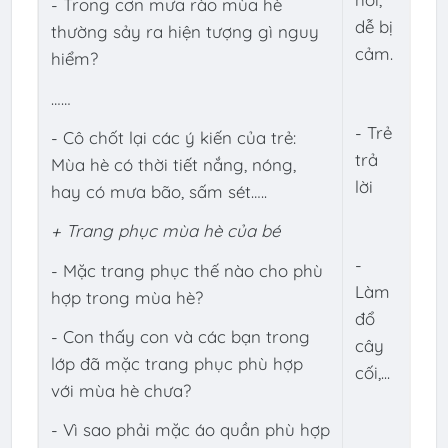
- Trong cơn mưa rào mùa hè
dễ bị
thường sảy ra hiện tượng gì nguy
cảm.
hiểm?
……
- Trẻ
- Cô chốt lại các ý kiến của trẻ:
trả
Mùa hè có thời tiết nắng, nóng,
lời
hay có mưa bão, sấm sét…..
+ Trang phục mùa hè của bé
-
- Mặc trang phục thế nào cho phù
Làm
hợp trong mùa hè?
đổ
- Con thấy con và các bạn trong
cây
lớp đã mặc trang phục phù hợp
cối,...
với mùa hè chưa?
- Vì sao phải mặc áo quần phù hợp