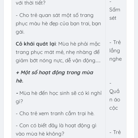
-
với thời tiết?
Sấm
- Cho trẻ quan sát một số trang
sét
phục màu hè đẹp của bạn trai, bạn
gái.
- Trẻ
Cô khái quát lại
: Mùa hè phải mặc
lắng
trang phục mát mẻ, nhẹ nhàng để
nghe
giảm bớt nóng nực, dễ vận động…..
+ Một số hoạt động trong mùa
hè.
-
Quầ
-
Mùa hè đến học sinh sẽ có kì nghỉ
n áo
gì?
cộc
- Cho trẻ xem tranh cắm trại hè.
- Con có biết đây là hoạt động gì
- Trẻ
vào mùa hè không?