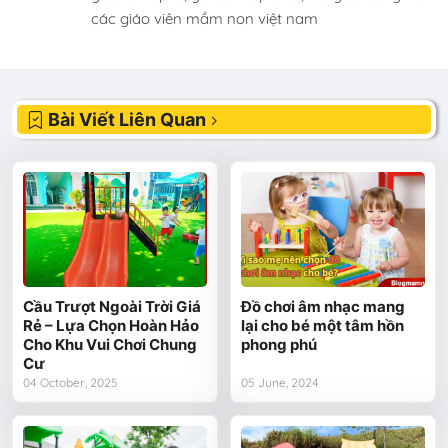
các giáo viên mầm non việt nam
Bài Viết Liên Quan
Cầu Trượt Ngoài Trời Giá
Đồ chơi âm nhạc mang
Rẻ – Lựa Chọn Hoàn Hảo
lại cho bé một tâm hồn
Cho Khu Vui Chơi Chung
phong phú
Cư
04 October, 2025
05 June, 2024