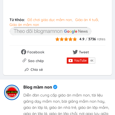
Từ Khóa:
Đồ chơi giáo dục mầm non
Giáo án 4 tuổi
Giáo án mầm non
4.9
/
3736
rates
Facebook
Tweet
Sao chép
Chia sẻ
Blog mầm non
Diễn đàn cung cấp giáo án mầm non, tài liệu
giảng dạy mầm non, bài giảng mầm non hay,
giáo án lớp lá, giáo án nhà trẻ, giáo án lớp mầm,
giáo án lớp lá, giáo án lớp chồi, nơi giao lưu giữa