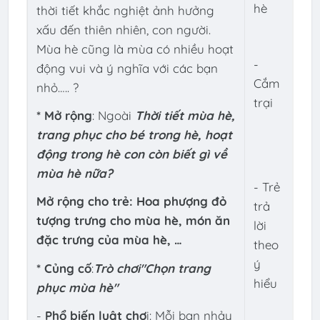
hè
thời tiết khắc nghiệt ảnh hưởng
xấu đến thiên nhiên, con người.
Mùa hè cũng là mùa có nhiều hoạt
-
động vui và ý nghĩa với các bạn
Cắm
nhỏ….. ?
trại
* Mở rộng
: Ngoài
Thời tiết mùa hè,
trang phục cho bé trong hè, hoạt
động trong hè con còn biết gì về
mùa hè nữa?
- Trẻ
Mở rộng cho trẻ: Hoa phượng đỏ
trả
tượng trưng cho mùa hè, món ăn
lời
đặc trưng của mùa hè, …
theo
ý
* Củng cố
:
Trò chơi
"Chọn trang
hiểu
phục mùa hè"
-
Phổ biến luật chơ
i: Mỗi bạn nhảy