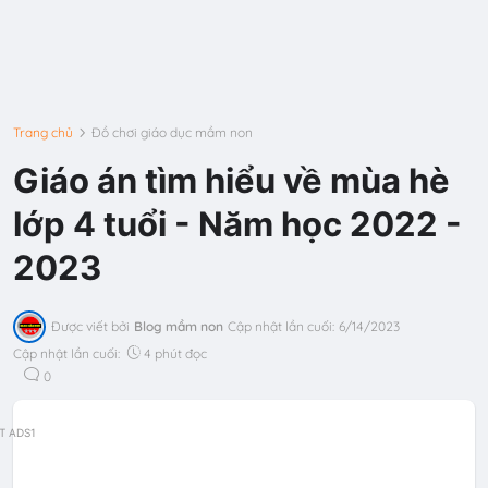
Trang chủ
Đồ chơi giáo dục mầm non
Giáo án tìm hiểu về mùa hè
lớp 4 tuổi - Năm học 2022 -
2023
Được viết bởi
Blog mầm non
Cập nhật lần cuối:
6/14/2023
Cập nhật lần cuối:
4 phút đọc
0
T ADS1