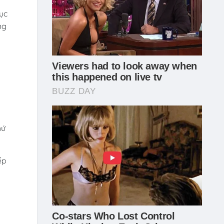
ục
ng
hứ
ếp