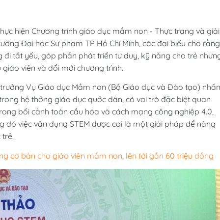
thực hiện Chương trình giáo dục mầm non - Thực trạng và giải
rường Đại học Sư phạm TP Hồ Chí Minh, các đại biểu cho rằng
i tất yếu, góp phần phát triển tư duy, kỹ năng cho trẻ nhưn
 giáo viên và đổi mới chương trình.
 trưởng Vụ Giáo dục Mầm non (Bộ Giáo dục và Đào tạo) nhấ
ong hệ thống giáo dục quốc dân, có vai trò đặc biệt quan
 Trong bối cảnh toàn cầu hóa và cách mạng công nghiệp 4.0,
ng đó việc vận dụng STEM được coi là một giải pháp để nâng
trẻ.
ương cơ bản cho giáo viên mầm non, lên tới gần 60 triệu đồng