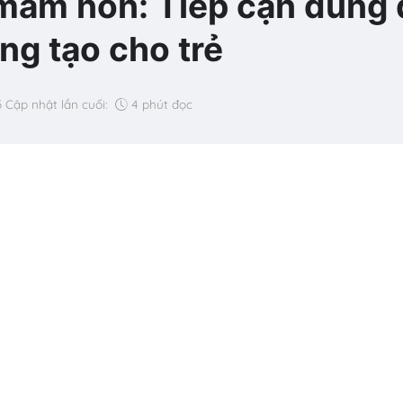
mầm non: Tiếp cận đúng 
áng tạo cho trẻ
5
Cập nhật lần cuối:
4 phút đọc