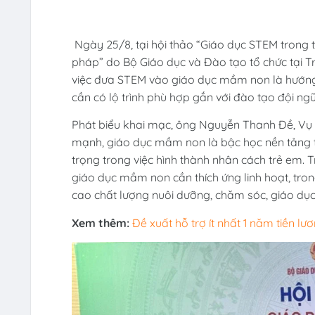
Ngày 25/8, tại hội thảo “Giáo dục STEM trong 
pháp” do Bộ Giáo dục và Đào tạo tổ chức tại T
việc đưa STEM vào giáo dục mầm non là hướng đ
cần có lộ trình phù hợp gắn với đào tạo đội ngũ
Phát biểu khai mạc, ông Nguyễn Thanh Đề, Vụ
mạnh, giáo dục mầm non là bậc học nền tảng tr
trọng trong việc hình thành nhân cách trẻ em.
giáo dục mầm non cần thích ứng linh hoạt, tro
cao chất lượng nuôi dưỡng, chăm sóc, giáo dục 
Xem thêm:
Đề xuất hỗ trợ ít nhất 1 năm tiền l