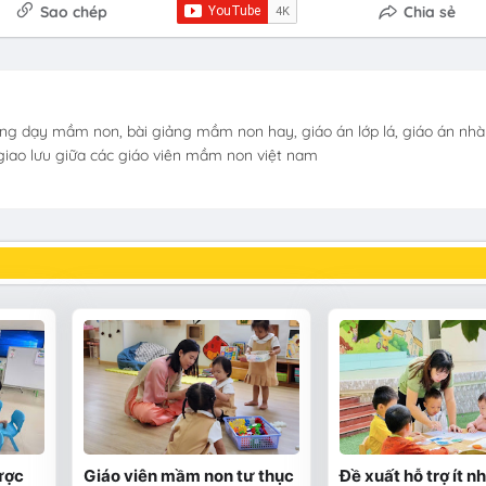
Sao chép
Chia sẻ
ng dạy mầm non, bài giảng mầm non hay, giáo án lớp lá, giáo án nhà 
i giao lưu giữa các giáo viên mầm non việt nam
ược
Giáo viên mầm non tư thục
Đề xuất hỗ trợ ít n