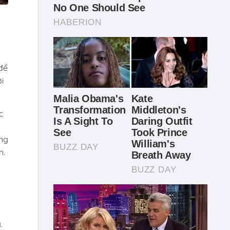
 để
i
c
ong
n.
n
.