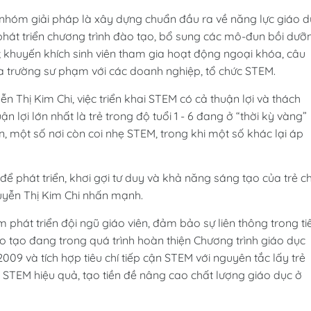
 nhóm giải pháp là xây dựng chuẩn đầu ra về năng lực giáo d
hát triển chương trình đào tạo, bổ sung các mô-đun bồi dưỡ
i; khuyến khích sinh viên tham gia hoạt động ngoại khóa, câu
a trường sư phạm với các doanh nghiệp, tổ chức STEM.
Thị Kim Chi, việc triển khai STEM có cả thuận lợi và thách
 lợi lớn nhất là trẻ trong độ tuổi 1 - 6 đang ở “thời kỳ vàng”
n, một số nơi còn coi nhẹ STEM, trong khi một số khác lại áp
để phát triển, khơi gợi tư duy và khả năng sáng tạo của trẻ c
uyễn Thị Kim Chi nhấn mạnh.
 phát triển đội ngũ giáo viên, đảm bảo sự liên thông trong ti
 tạo đang trong quá trình hoàn thiện Chương trình giáo dục
009 và tích hợp tiêu chí tiếp cận STEM với nguyên tắc lấy trẻ
i STEM hiệu quả, tạo tiền đề nâng cao chất lượng giáo dục ở