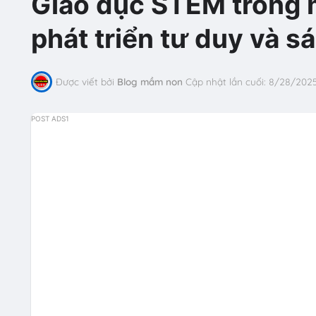
Giáo dục STEM trong 
phát triển tư duy và s
Được viết bởi
Blog mầm non
Cập nhật lần cuối:
8/28/202
POST ADS1