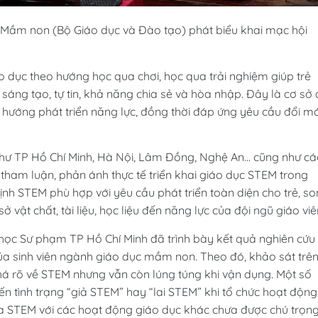
Mầm non (Bộ Giáo dục và Đào tạo) phát biểu khai mạc hội
ục theo hướng học qua chơi, học qua trải nghiệm giúp trẻ
sáng tạo, tự tin, khả năng chia sẻ và hòa nhập. Đây là cơ sở
hướng phát triển năng lực, đồng thời đáp ứng yêu cầu đổi mớ
như TP Hồ Chí Minh, Hà Nội, Lâm Đồng, Nghệ An... cũng như cá
tham luận, phản ánh thực tế triển khai giáo dục STEM trong
nh STEM phù hợp với yêu cầu phát triển toàn diện cho trẻ, s
ở vật chất, tài liệu, học liệu đến năng lực của đội ngũ giáo viê
học Sư phạm TP Hồ Chí Minh đã trình bày kết quả nghiên cứu
ủa sinh viên ngành giáo dục mầm non. Theo đó, khảo sát trê
khá rõ về STEM nhưng vẫn còn lúng túng khi vận dụng. Một số
n tình trạng “giả STEM” hay “lai STEM” khi tổ chức hoạt động
 của STEM với các hoạt động giáo dục khác chưa được chú trọng