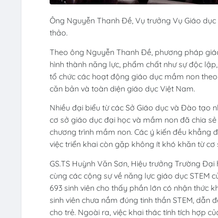
Ông Nguyễn Thanh Đề, Vụ trưởng Vụ Giáo dục 
thảo.
Theo ông Nguyễn Thanh Đề, phương pháp giáo d
hình thành năng lực, phẩm chất như sự độc lập, 
tổ chức các hoạt động giáo dục mầm non theo 
căn bản và toàn diện giáo dục Việt Nam.
Nhiều đại biểu từ các Sở Giáo dục và Đào tạo 
cơ sở giáo dục đại học và mầm non đã chia sẻ 
chương trình mầm non. Các ý kiến đều khẳng đị
việc triển khai còn gặp không ít khó khăn từ cơ s
GS.TS Huỳnh Văn Sơn, Hiệu trưởng Trường Đại 
cùng các cộng sự về năng lực giáo dục STEM c
693 sinh viên cho thấy phần lớn có nhận thức 
sinh viên chưa nắm đúng tinh thần STEM, dẫn đế
cho trẻ. Ngoài ra, việc khai thác tính tích hợp