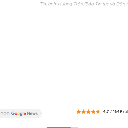
Tin, ảnh: Hương Trần/Báo Tin tức và Dân 
4.7
/
1649
ra