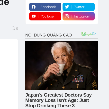
để
Facebook
Twitter
YouTube
Instagram
0