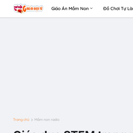
Giáo Án Mầm Non
Đồ Chơi Tự L
Trang chủ
Mầm non radio