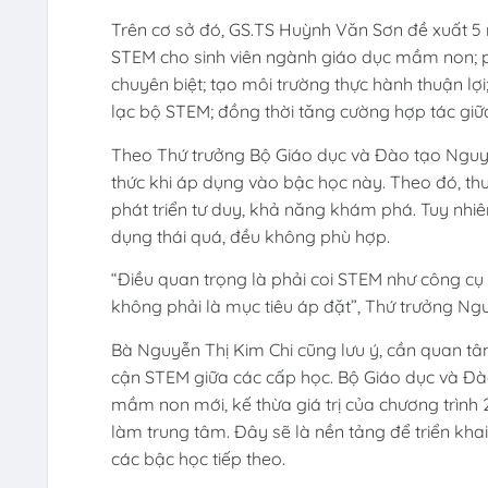
Trên cơ sở đó, GS.TS Huỳnh Văn Sơn đề xuất 5
STEM cho sinh viên ngành giáo dục mầm non; p
chuyên biệt; tạo môi trường thực hành thuận lợ
lạc bộ STEM; đồng thời tăng cường hợp tác giữ
Theo Thứ trưởng Bộ Giáo dục và Đào tạo Nguyễn 
thức khi áp dụng vào bậc học này. Theo đó, thuận
phát triển tư duy, khả năng khám phá. Tuy nhiê
dụng thái quá, đều không phù hợp.
“Điều quan trọng là phải coi STEM như công cụ 
không phải là mục tiêu áp đặt”, Thứ trưởng Ng
Bà Nguyễn Thị Kim Chi cũng lưu ý, cần quan tâm
cận STEM giữa các cấp học. Bộ Giáo dục và Đào
mầm non mới, kế thừa giá trị của chương trình 2
làm trung tâm. Đây sẽ là nền tảng để triển kha
các bậc học tiếp theo.