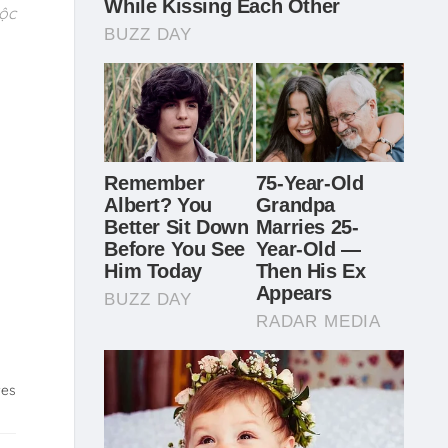
tộc
tes