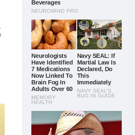
,
g
n