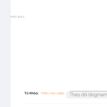
POST ADS 2
Từ Khóa:
Mầm non radio