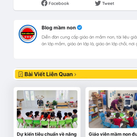
Facebook
Tweet
Blog mầm non
Diễn đàn cung cấp giáo án mầm non, tài liệu giả
án lớp mầm, giáo án lớp lá, giáo án lớp chồi, nơ
Bài Viết Liên Quan
Dự kiến tiêu chuẩn về năng
Giáo viên mầm non đ