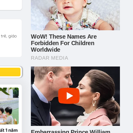
trẻ, giáo
hất 1 năm