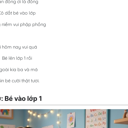
n đông ơi là đông
Cô dắt bé vào lớp
 niềm vui phập phồng
i hôm nay vui quá
Bé lên lớp 1 rồi
goài kia ba và má
ìn bé cười thật tươi.
: Bé vào lớp 1