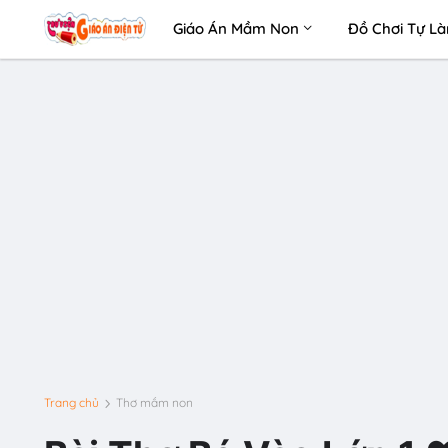
Giáo Án Mầm Non
Đồ Chơi Tự L
Trang chủ
Thơ mầm non