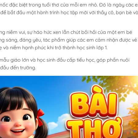
mốc đặc biệt trong tuổi thơ của mỗi em nhỏ. Đó là ngày các 
để bắt đầu một hành trình học tập mới với thầy cô, bạn bè v
ng niềm vui, sự háo hức xen lẫn chút bồi hồi của một em bé
ong sáng, đáng yêu, tác phẩm giúp các em cảm nhận được vẻ
 và niềm hạnh phúc khi trở thành học sinh lớp 1.
mẫu giáo lớn và học sinh đầu cấp tiểu học, góp phần nuôi
 đầu đến trường.