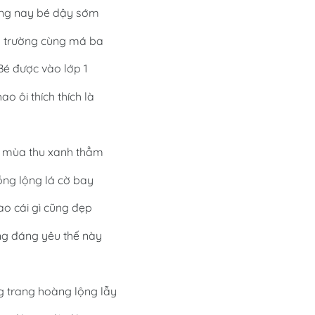
ng nay bé dậy sớm
 trường cùng má ba
Bé được vào lớp 1
ao ôi thích thích là
i mùa thu xanh thẳm
ồng lộng lá cờ bay
ao cái gì cũng đẹp
g đáng yêu thế này
 trang hoàng lộng lẫy