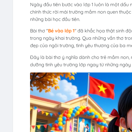
Ngày đầu tiên bước vào lớp 1 luôn là một dấu 
chính thức rời mái trường mầm non quen thuộc 
những bài học đầu tiên.
Bài thơ "
Bé vào lớp 1
" đã khắc họa thật sinh độ
trong ngày khai trường. Qua những vần thơ tr
đẹp của ngôi trường, tình yêu thương của ba mẹ
Đây là bài thơ ý nghĩa dành cho trẻ mầm non, 
dưỡng tình yêu trường lớp ngay từ những ngày