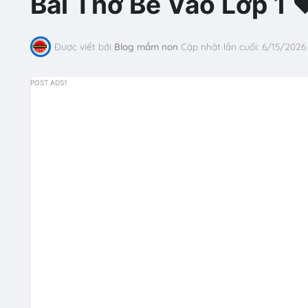
Bài Thơ Bé Vào Lớp 1 
Được viết bởi
Blog mầm non
Cập nhật lần cuối:
6/15/2026
POST ADS1