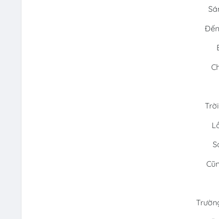
Sá
Đến
Ch
Trờ
L
S
Cũn
Trường