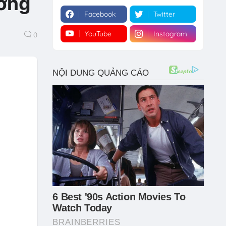
ường
Facebook
Twitter
YouTube
Instagram
0