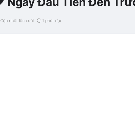
❤️ Ngày Đầu Tiên Đến Tr
Cập nhật lần cuối:
1 phút đọc