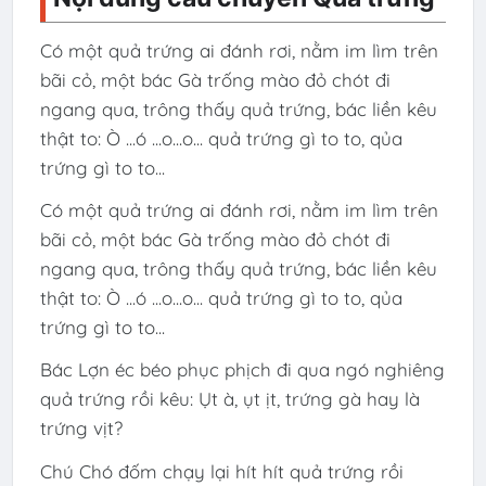
Có một quả trứng ai đánh rơi, nằm im lìm trên
bãi cỏ, một bác Gà trống mào đỏ chót đi
ngang qua, trông thấy quả trứng, bác liền kêu
thật to: Ò ...ó ...o...o... quả trứng gì to to, qủa
trứng gì to to...
Có một quả trứng ai đánh rơi, nằm im lìm trên
bãi cỏ, một bác Gà trống mào đỏ chót đi
ngang qua, trông thấy quả trứng, bác liền kêu
thật to: Ò ...ó ...o...o... quả trứng gì to to, qủa
trứng gì to to...
Bác Lợn éc béo phục phịch đi qua ngó nghiêng
quả trứng rồi kêu: Ụt à, ụt ịt, trứng gà hay là
trứng vịt?
Chú Chó đốm chạy lại hít hít quả trứng rồi