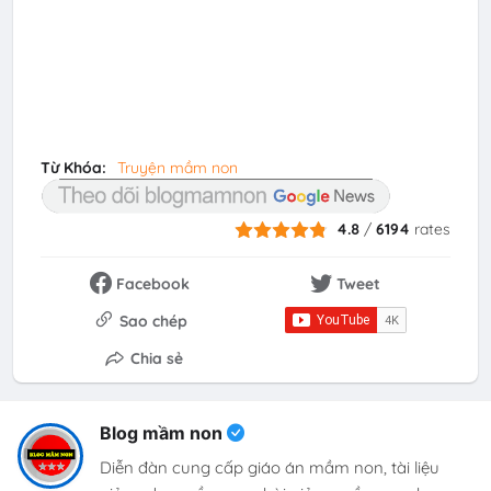
Từ Khóa:
Truyện mầm non
4.8
/
6194
rates
Facebook
Tweet
Sao chép
Chia sẻ
Blog mầm non
Diễn đàn cung cấp giáo án mầm non, tài liệu