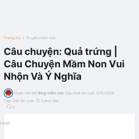
Trang chủ
Truyện mầm non
Câu chuyện: Quả trứng |
Câu Chuyện Mầm Non Vui
Nhộn Và Ý Nghĩa
Được viết bởi
Blog mầm non
Cập nhật lần cuối:
6/15/2026
Cập nhật lần cuối:
2 phút đọc
0
T ADS1