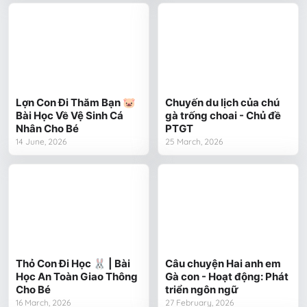
Lợn Con Đi Thăm Bạn 🐷
Chuyến du lịch của chú
Bài Học Về Vệ Sinh Cá
gà trống choai - Chủ đề
Nhân Cho Bé
PTGT
14 June, 2026
25 March, 2026
Thỏ Con Đi Học 🐰 | Bài
Câu chuyện Hai anh em
Học An Toàn Giao Thông
Gà con - Hoạt động: Phát
Cho Bé
triển ngôn ngữ
16 March, 2026
27 February, 2026