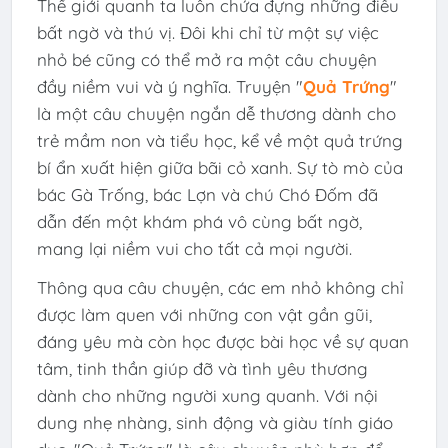
Thế giới quanh ta luôn chứa đựng những điều
bất ngờ và thú vị. Đôi khi chỉ từ một sự việc
nhỏ bé cũng có thể mở ra một câu chuyện
đầy niềm vui và ý nghĩa. Truyện "
Quả Trứng
"
là một câu chuyện ngắn dễ thương dành cho
trẻ mầm non và tiểu học, kể về một quả trứng
bí ẩn xuất hiện giữa bãi cỏ xanh. Sự tò mò của
bác Gà Trống, bác Lợn và chú Chó Đốm đã
dẫn đến một khám phá vô cùng bất ngờ,
mang lại niềm vui cho tất cả mọi người.
Thông qua câu chuyện, các em nhỏ không chỉ
được làm quen với những con vật gần gũi,
đáng yêu mà còn học được bài học về sự quan
tâm, tinh thần giúp đỡ và tình yêu thương
dành cho những người xung quanh. Với nội
dung nhẹ nhàng, sinh động và giàu tính giáo