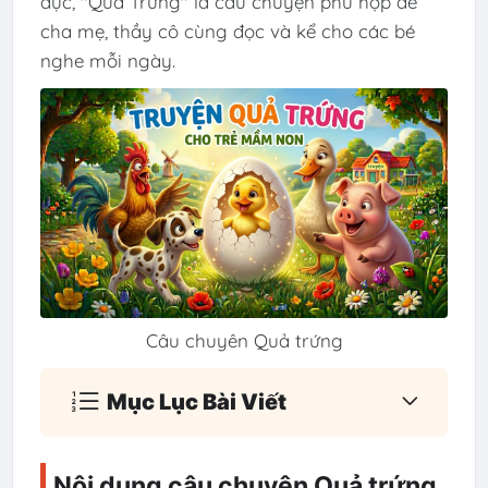
dục, "Quả Trứng" là câu chuyện phù hợp để
cha mẹ, thầy cô cùng đọc và kể cho các bé
nghe mỗi ngày.
Câu chuyên Quả trứng
Mục Lục Bài Viết
Nội dung câu chuyên Quả trứng