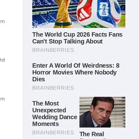
kém
hít
cảm