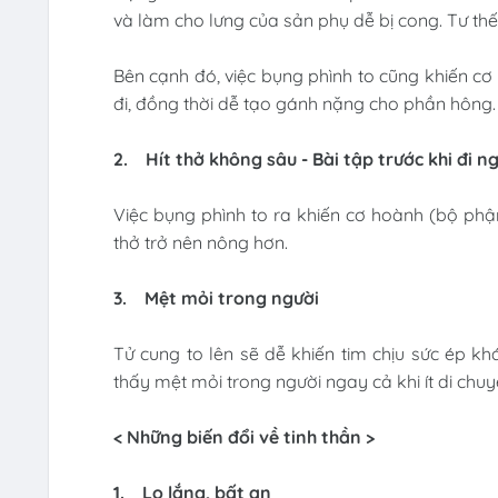
và làm cho lưng của sản phụ dễ bị cong. Tư th
Bên cạnh đó, việc bụng phình to cũng khiến c
đi, đồng thời dễ tạo gánh nặng cho phần hông.
2.
Hít thở không sâu - Bài tập trước khi đi n
Việc bụng phình to ra khiến cơ hoành (bộ phậ
thở trở nên nông hơn.
3.
Mệt mỏi trong người
Tử cung to lên sẽ dễ khiến tim chịu sức ép kh
thấy mệt mỏi trong người ngay cả khi ít di chuy
< Những biến đổi về tinh thần >
1.
Lo lắng, bất an