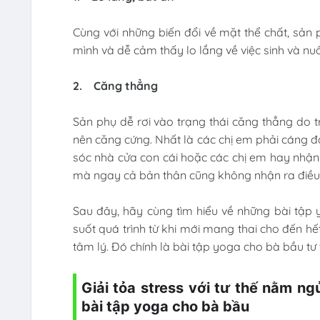
Cùng với những biến đổi về mặt thể chất, sản
mình và dễ cảm thấy lo lắng về việc sinh và n
2.
Căng thẳng
Sản phụ dễ rơi vào trạng thái căng thẳng do 
nên căng cứng. Nhất là các chị em phải cáng đ
sóc nhà cửa con cái hoặc các chị em hay nhận
mà ngay cả bản thân cũng không nhận ra điều
Sau đây, hãy cùng tìm hiểu về những bài tậ
suốt quá trình từ khi mới mang thai cho đến h
tâm lý. Đó chính là bài tập yoga cho bà bầu t
Giải tỏa stress với tư thế nằm n
bài tập yoga cho bà bầu