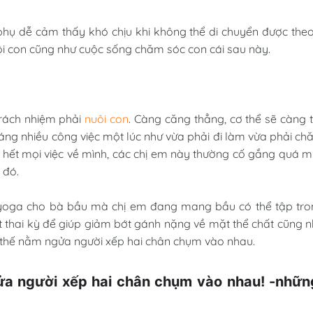
 phụ dễ cảm thấy khó chịu khi không thể di chuyển được the
uôi con cũng như cuộc sống chăm sóc con cái sau này.
trách nhiệm phải
nuôi con
. Càng căng thẳng, cơ thể sẽ càng 
áng nhiều công việc một lúc như vừa phải đi làm vừa phải c
 hết mọi việc về mình, các chị em này thường cố gắng quá 
 đó.
p yoga cho bà bầu mà chị em đang mang bầu có thể tập tro
ết thai kỳ để giúp giảm bớt gánh nặng về mặt thể chất cũng 
ư thế nằm ngửa người xếp hai chân chụm vào nhau.
gửa người xếp hai chân chụm vào nhau! -nhữn