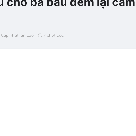
gủ cho bà bầu đem lại cảm
Cập nhật lần cuối:
7 phút đọc