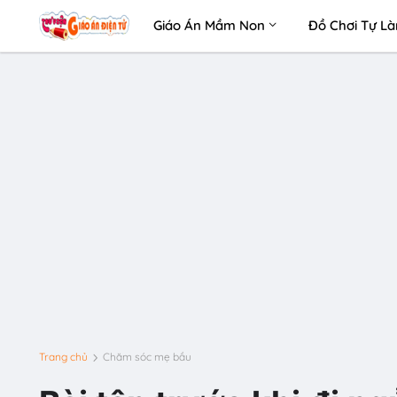
Giáo Án Mầm Non
Đồ Chơi Tự L
Trang chủ
Chăm sóc mẹ bầu