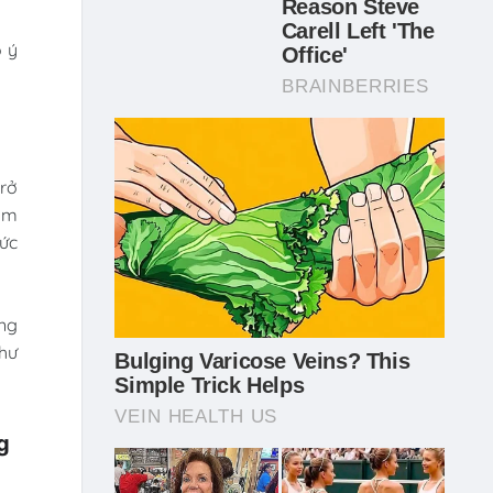
o ý
trở
hăm
mức
ng
như
g