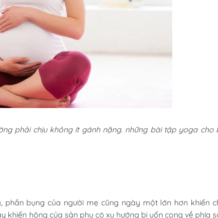
ường phải chịu không ít gánh nặng. những bài tập yoga cho
ụng, phần bụng của người mẹ cũng ngày một lớn hơn khiến 
này khiến hông của sản phụ có xu hướng bị uốn cong về phía 