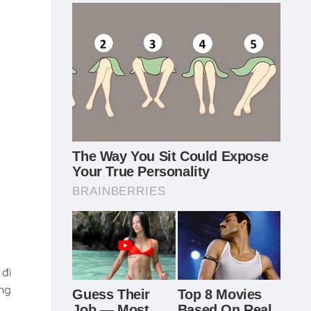
 đi
áng