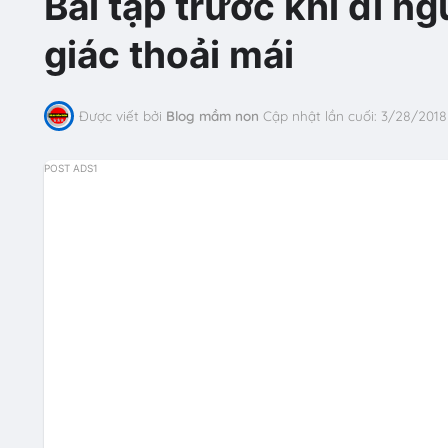
Bài tập trước khi đi n
giác thoải mái
Được viết bởi
Blog mầm non
Cập nhật lần cuối:
3/28/2018
POST ADS1