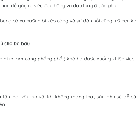
ế này dễ gây ra việc đau hông và đau lưng ở sản phụ.
ơ bụng có xu hướng bị kéo căng và sự đàn hồi cũng trở nên 
gủ cho bà bầu
n giúp làm căng phồng phổi) khó hạ được xuống khiến việc 
á lớn. Bởi vậy, so với khi không mang thai, sản phụ sẽ dễ 
ển.