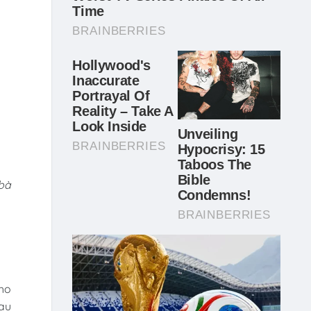
 bà
cho
sau