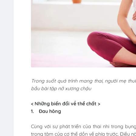
Trong suốt quá trình mang thai, người mẹ th
bầu bài tập nở xương chậu
< Những biến đổi về thể chất >
1.
Đau hông
Cùng với sự phát triển của thai nhi trong b
trọng tâm của cơ thể dồn về phía trước. Điều 