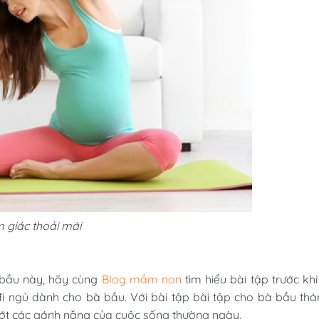
m giác thoải mái
à bầu này, hãy cùng
Blog mầm non
tìm hiểu bài tập trước khi
đi ngủ dành cho bà bầu. Với bài tập bài tập cho bà bầu th
bớt các gánh nặng của cuộc sống thường ngày.