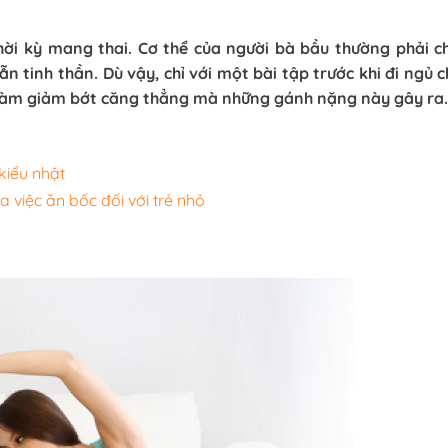
hời kỳ mang thai. Cơ thể của người bà bầu thường phải c
n tinh thần. Dù vậy, chỉ với một bài tập trước khi đi ngủ 
ể làm giảm bớt căng thẳng mà những gánh nặng này gây ra.
kiểu nhật
 việc ăn bốc đối với trẻ nhỏ