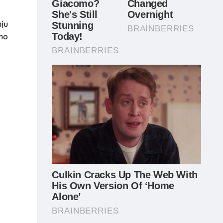
hịu
cho