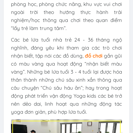
phòng học, phòng chức năng, khu vực vui chơi
ngoài trời theo hướng thực hành trải
nghiệm/học thông qua chơi theo quan điểm
“lấy trẻ làm trung tâm”.
Các bé lứa tuổi nhà trẻ 24 - 36 tháng ngộ
nghĩnh, đáng yêu khi tham gia các trò chơi
nhận biết, tập nói các đồ dùng,
đồ chơi
gần gũi
có màu vàng qua hoạt động “nhận biết màu
vàng”. Những bé lứa tuổi 3 - 4 tuổi lại được hóa
thân thành những chú sâu xinh xắn thông qua
câu chuyện “Chú sâu háu ăn”; hay trong hoạt
động phát triển vận động Yoga kids các bé trở
nên dẻo dai, linh hoạt qua những động tác
yoga đơn giản, phù hợp lứa tuổi.