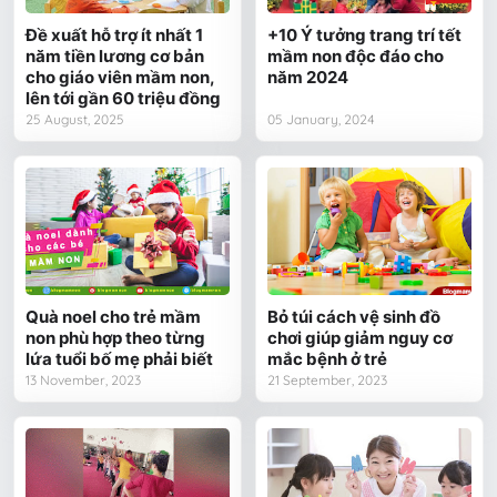
Đề xuất hỗ trợ ít nhất 1
+10 Ý tưởng trang trí tết
năm tiền lương cơ bản
mầm non độc đáo cho
cho giáo viên mầm non,
năm 2024
lên tới gần 60 triệu đồng
25 August, 2025
05 January, 2024
Quà noel cho trẻ mầm
Bỏ túi cách vệ sinh đồ
non phù hợp theo từng
chơi giúp giảm nguy cơ
lứa tuổi bố mẹ phải biết
mắc bệnh ở trẻ
13 November, 2023
21 September, 2023