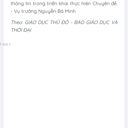
thông tin trong triển khai thực hiện Chuyên đề.
- Vụ trưởng Nguyễn Bá Minh
Theo: GIÁO DỤC THỦ ĐÔ - BÁO GIÁO DỤC VÀ
THỜI ĐẠI
T ADS 2