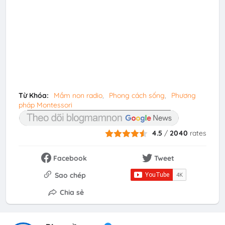
Từ Khóa:
Mầm non radio
Phong cách sống
Phương
pháp Montessori
4.5
/
2040
rates
Facebook
Tweet
Sao chép
Chia sẻ