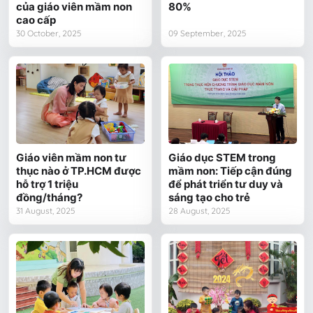
của giáo viên mầm non
80%
cao cấp
30 October, 2025
09 September, 2025
Giáo viên mầm non tư
Giáo dục STEM trong
thục nào ở TP.HCM được
mầm non: Tiếp cận đúng
hỗ trợ 1 triệu
để phát triển tư duy và
đồng/tháng?
sáng tạo cho trẻ
31 August, 2025
28 August, 2025