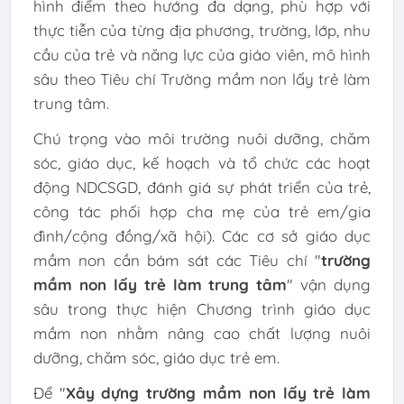
hình điểm theo hướng đa dạng, phù hợp với
thực tiễn của từng địa phương, trường, lớp, nhu
cầu của trẻ và năng lực của giáo viên, mô hình
sâu theo Tiêu chí Trường mầm non lấy trẻ làm
trung tâm.
Chú trọng vào môi trường nuôi dưỡng, chăm
sóc, giáo dục, kế hoạch và tổ chức các hoạt
động NDCSGD, đánh giá sự phát triển của trẻ,
công tác phối hợp cha mẹ của trẻ em/gia
đình/cộng đồng/xã hội). Các cơ sở giáo dục
mầm non cần bám sát các Tiêu chí "
trường
mầm non lấy trẻ làm trung tâm
" vận dụng
sâu trong thực hiện Chương trình giáo dục
mầm non nhằm nâng cao chất lượng nuôi
dưỡng, chăm sóc, giáo dục trẻ em.
Để "
Xây dựng trường mầm non lấy trẻ làm