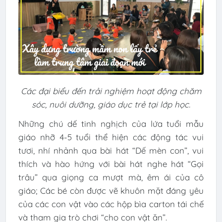
Các đại biểu đến trải nghiệm hoạt động chăm
sóc, nuôi dưỡng, giáo dục trẻ tại lớp học.
Những chú dế tinh nghịch của lứa tuổi mẫu
giáo nhỡ 4-5 tuổi thể hiện các động tác vui
tươi, nhí nhảnh qua bài hát “Dế mèn con”, vui
thích và hào hứng với bài hát nghe hát “Gọi
trâu” qua giọng ca mượt mà, êm ái của cô
giáo; Các bé còn được vẽ khuôn mặt đáng yêu
của các con vật vào các hộp bìa carton tái chế
và tham gia trò chơi “cho con vật ăn”.