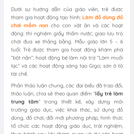
Dưới sự hướng dẫn của giáo viên, trẻ được
tham gia hoạt động tạo hình:
Làm đồ dùng đồ
chơi mầm non
cho con vật ăn và các hoạt
động: thí nghiệm giấy thấm nước; giao lưu trò
chơi đua xe thăng bằng. Mẫu giáo lớn 5 – 6
tuổi: Trẻ được tham gia hoạt động khám phá
“bột nặn”; hoạt động bé làm nội trợ “Làm muối
lạc” và các hoạt động sáng tạo Gigo; sơn ô tô
tái chế.
Phần thảo luận chung, các đại biểu đã trao đổi,
thảo luận, chia sẻ theo quan điểm “
lấy trẻ làm
trung tâm
” trong thiết kế, xây dựng môi
trường giáo dục, việc khai thác, sử dụng đồ
dùng, đồ chơi; đổi mới phương pháp, hình thức
tổ chức các hoạt động giáo dục, trải nghiệm,
thực hành sau khi tham quan và dự các hoạt