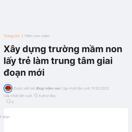
Trang chủ
Mầm non radio
Xây dựng trường mầm non
lấy trẻ làm trung tâm giai
đoạn mới
Được viết bởi
Blog mầm non
Cập nhật lần cuối:
11/10/2022
Cập nhật lần cuối:
6 phút đọc
0
T ADS1