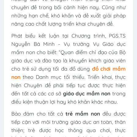
chuyên đề trong bối cảnh hiện nay. Cũng như
những hạn chế, khó khăn và đề xuất giải pháp
nâng cao chất lượng triển khai chuyên đề.
Phát biểu kết luận tại Chương trình, PGS.TS
Nguyễn Bá Minh - Vụ trưởng Vụ Giáo dục
mầm non cho biết: “Quan điểm chỉ đạo của Bộ
giáo dục và đào tạo là khuyến khích giáo viên
cho trẻ sử dụng tối đa đồ dùng
đồ chơi mầm
non
theo Danh mục tối thiểu. Triển khai, thực
hiện Chuyên đề phải tiếp tục được thực hiện
đến tất cả các cơ sở
giáo dục mầm non
trong
điều kiện thuận lợi hay khó khăn khác nhau.
Bảo đảm cho tất cả
trẻ mầm non
đều được
tiếp cận với môi trường giáo dục an toàn, thân
thiện; trẻ được học thông qua chơi, thực