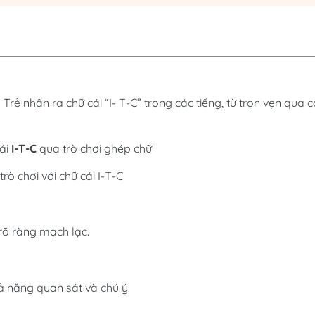
 Trẻ nhận ra chữ cái “I- T-C” trong các tiếng, từ trọn vẹn qua 
cái
I-T-C
qua trò chơi ghép chữ
rò chơi với chữ cái I-T-C
 rõ ràng mạch lạc.
hả năng quan sát và chú ý