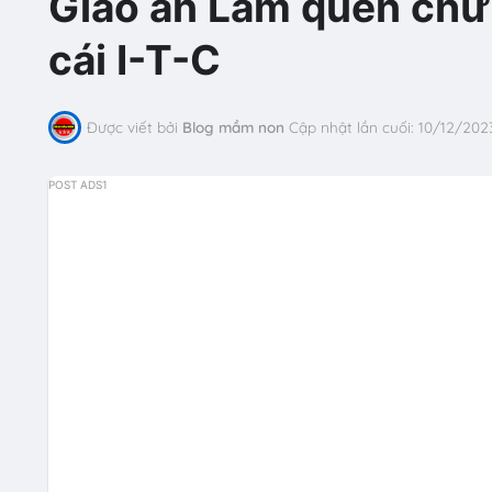
Giáo án Làm quen chữ c
cái I-T-C
Được viết bởi
Blog mầm non
Cập nhật lần cuối:
10/12/202
POST ADS1