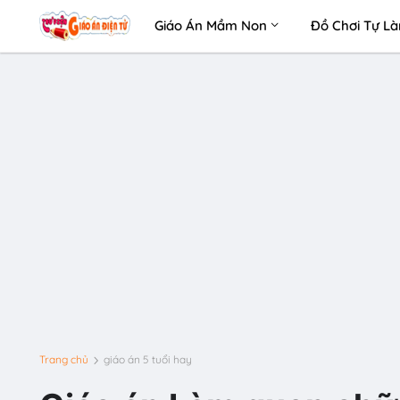
Giáo Án Mầm Non
Đồ Chơi Tự L
Trang chủ
giáo án 5 tuổi hay