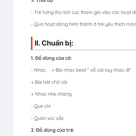
3. Thái độ
- Trẻ hứng thú tích cực tham gia vào các hoạt đ
- Qua hoạt dộng hình thành ở trẻ yêu thích môn 
II. Chuẩn bị:
1. Đồ dùng của cô:
- Nhạc: + Bài nhạc beat “ vỗ cái tay nhau đi”
+ Bài hát chữ cái
+ Nhac nhẹ nhàng
- Que chỉ
- Quân xúc xắc
2. Đồ dùng của trẻ: