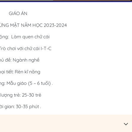
GIÁO ÁN
ỪNG MẶT NĂM HỌC 2023-2024
ộng: Làm quen chữ cái
Trò chơi với chữ cái I-T-C
hủ đề: Ngành nghề
ại tiết: Rèn kĩ năng
g: Mẫu giáo (5 – 6 tuổi) .
lượng trẻ: 25-30 trẻ
i gian: 30-35 phút .