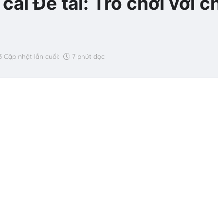
ái Đề tài: Trò chơi với c
3
Cập nhật lần cuối:
7 phút đọc