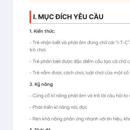
I. MỤC ĐÍCH YÊU CẦU
1. Kiến thức:
- Trẻ nhận biết và phát âm đúng chữ cái “I-T-C”.
trò chơi.
- Trẻ phân biệt được đặc điểm cấu tạo cả chữ 
- Trẻ nắm được cách chơi, luật chơi của một số t
2. Kỹ năng
- Củng cố kĩ năng phát âm và trả lời câu hỏi to
- Phát triển kĩ năng nói, đọc
- Rèn khả năng phản ứng nhanh với tín hiệu, k