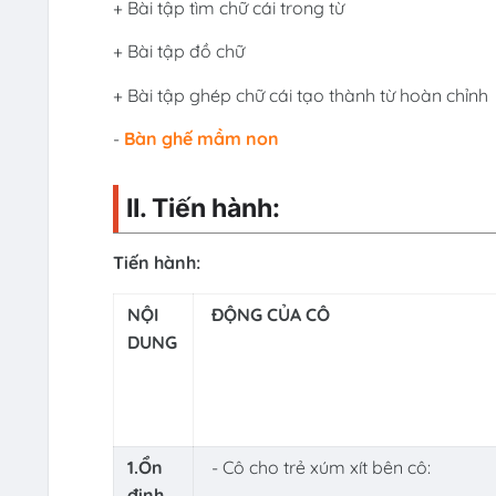
+ Bài tập tìm chữ cái trong từ
+ Bài tập đồ chữ
+ Bài tập ghép chữ cái tạo thành từ hoàn chỉnh
-
Bàn ghế mầm non
II. Tiến hành:
Tiến hành:
NỘI
ĐỘNG CỦA CÔ
DUNG
1.Ổn
- Cô cho trẻ xúm xít bên cô:
định