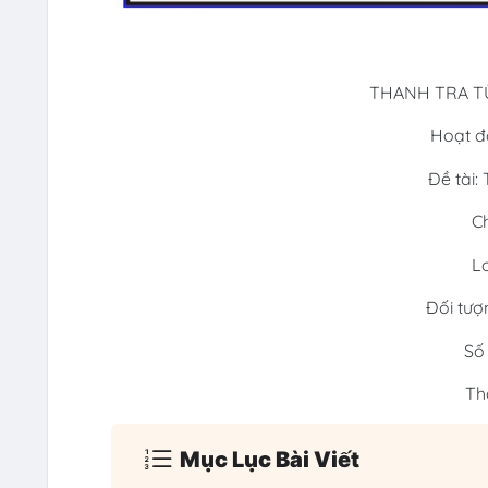
THANH TRA T
Hoạt đ
Đề tài: 
C
Lo
Đối tượn
Số 
Thờ
Mục Lục Bài Viết