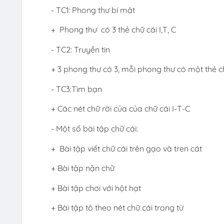
- TC1: Phong thư bí mật
+ Phong thư có 3 thẻ chữ cái I,T, C
- TC2: Truyền tin
+ 3 phong thư có 3, mỗi phong thư có một thẻ ch
- TC3:Tìm bạn
+ Các nét chữ rời của của chữ cái I-T-C
- Một số bài tập chữ cái:
+ Bài tập viết chữ cái trên gạo và tren cát
+ Bài tập nặn chữ
+ Bài tập chơi với hột hạt
+ Bài tập tô theo nét chữ cái trong từ