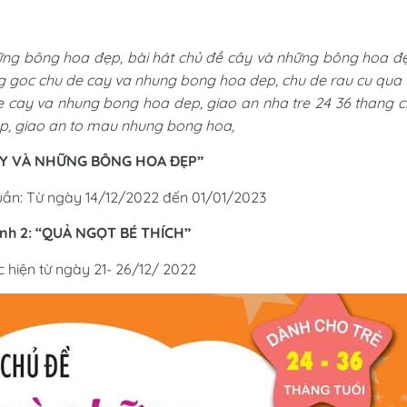
hững bông hoa đẹp, bài hát chủ đề cây và những bông hoa đ
g goc chu de cay va nhung bong hoa dep, chu de rau cu qua
e cay va nhung bong hoa dep, giao an nha tre 24 36 thang 
p, giao an to mau nhung bong hoa,
CÂY VÀ NHỮNG BÔNG HOA ĐẸP”
 tuần: Từ ngày 14/12/2022 đến 01/01/2023
ánh 2: “QUẢ NGỌT BÉ THÍCH”
c hiện từ ngày 21- 26/12/ 2022