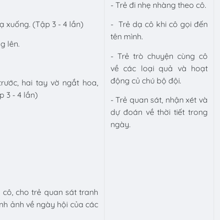
”
- Trẻ đi nhẹ nhàng theo cô.
hạ xuống. (Tập 3 - 4 lần)
- Trẻ dạ cô khi cô gọi đến
tên mình.
g lên.
- Trẻ trò chuyện cùng cô
về các loại quả và hoạt
động củ chú bộ đội.
trước, hai tay vờ ngắt hoa,
 3 - 4 lần)
- Trẻ quan sát, nhận xét và
dự đoán về thời tiết trong
ngày.
cô, cho trẻ quan sát tranh
ình ảnh về ngày hội của các