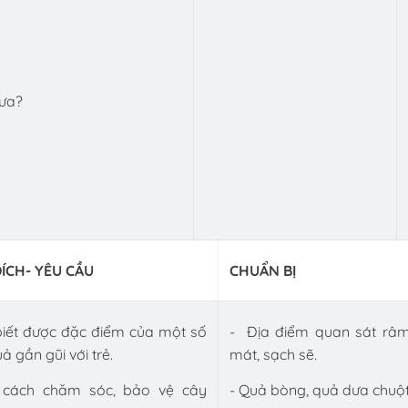
mưa?
ÍCH- YÊU CẦU
CHUẨN BỊ
biết được đặc điểm của một số
- Địa điểm quan sát râ
uả gần gũi với trẻ.
mát, sạch sẽ.
t cách chăm sóc, bảo vệ cây
- Quả bòng, quả dưa chuộ