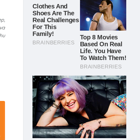
ẹp,
 va
chu