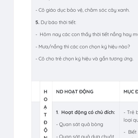
- Cô giáo dục bảo vệ, chăm sóc cây xanh.
5.
Dự báo thời tiết:
- Hôm nay các con thấy thời tiết nắng hay 
- Mưa/nắng thì các con chọn ký hiệu nào?
- Cô cho trẻ chọn ký hiệu và gắn tương ứng.
H
ND HOẠT ĐỘNG
MỤC Đ
O
Ạ
1
.
Hoạt động có chủ đích:
- Trẻ 
T
loại q
Đ
- Quan sát quả bòng
Ộ
- Biế
- Quan sát quả dưa chuột
N