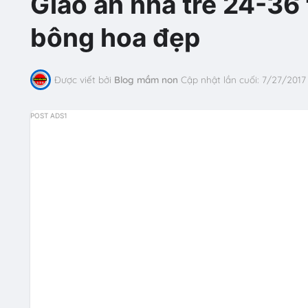
Giáo án nhà trẻ 24-36
bông hoa đẹp
Được viết bởi
Blog mầm non
Cập nhật lần cuối:
7/27/2017
POST ADS1