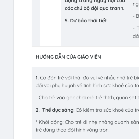
động trong ngày hội của
ng
các chú bộ đội qua tranh.
- 
5. Dự báo thời tiết
- 
dấ
HƯỚNG DẪN CỦA GIÁO VIÊN
1.
Cô
đón trẻ với thái độ vui vẻ nhắc nhở trẻ b
đổi với phụ huynh về tình hình sức khoẻ của t
- Cho trẻ vào góc chơi mà trẻ thích, quan sát 
2.
Thể dục sáng
: Cô kiểm tra sức khoẻ của tr
* Khởi động: Cho trẻ đi nhẹ nhàng quanh sân 
trẻ đứng theo đội hình vòng tròn.