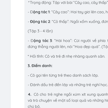
*
Trọng động: Tập với bài “Cây cao, cây thấp
- Đ
ộng tác 1
: “Cây cao”: Hai tay giơ lên cao, 
-
Động tác 2
: “Cỏ thấp”: Ngồi xổm xuống, đứn
(Tập 3 - 4 lần)
- Đ
ộng tác 3
: “Hái hoa”: Cúi người về phía 
đứng thẳng người lên, nói “Hoa đẹp quá”. (Tập
* Hồi tĩnh: Cô và trẻ đi nhẹ nhàng quanh sân.
3. Điểm danh:
- Cô gọi tên từng trẻ theo danh sách lớp.
- Đánh dấu trẻ đến lớp và những trẻ nghỉ học.
4.
Cô cho trẻ nghe ngồi xúm xít xung quanh 
và trò chuyện về một số loại quả và những h
chú bộ.