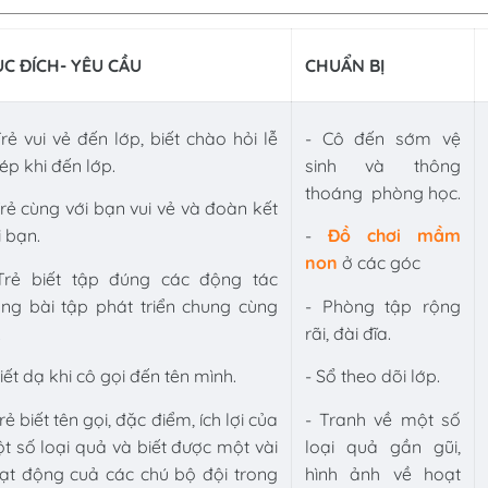
C ĐÍCH- YÊU CẦU
CHUẨN BỊ
Trẻ vui vẻ đến lớp, biết chào hỏi lễ
- Cô đến sớm vệ
ép khi đến lớp.
sinh và thông
thoáng phòng học.
Trẻ cùng với bạn vui vẻ và đoàn kết
i bạn.
-
Đồ chơi mầm
non
ở các góc
Trẻ biết tập đúng các động tác
ong bài tập phát triển chung cùng
- Phòng tập rộng
.
rãi, đài đĩa.
Biết dạ khi cô gọi đến tên mình.
-
Sổ theo dõi lớp.
Trẻ biết tên gọi, đặc điểm, ích lợi của
- Tranh về một số
t số loại quả và biết được một vài
loại quả gần gũi,
ạt động cuả các chú bộ đội trong
hình ảnh về hoạt