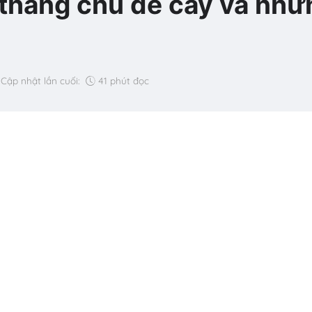
 tháng chủ đề cây và nhữ
Cập nhật lần cuối:
41 phút đọc