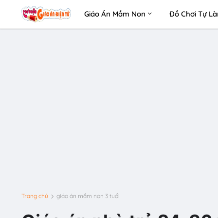
Giáo Án Mầm Non
Đồ Chơi Tự L
Trang chủ
giáo án mầm non 3 tuổi