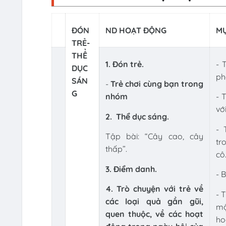
ĐÓN
ND HOẠT ĐỘNG
MỤ
TRẺ-
THỂ
1. Đón trẻ.
- 
DỤC
ph
SÁN
-
Trẻ chơi cùng bạn trong
G
nhóm
- 
vớ
2.
Thể dục sáng.
- 
Tập bài: “Cây cao, cây
tr
thấp”.
cô
3. Điểm danh.
- 
4. Trò chuyện với trẻ về
- 
các loại quả gần gũi,
mộ
quen thuộc, về các hoạt
ho