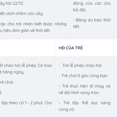
ày hội 22/12.
động của các chú
bộ đội.
Biết cách chăm sóc cây.
- Bảng dự báo thời
Tập cho trẻ nhận biết được những
tiết.
u hiệu đơn giản về thời tiết.
HĐ CỦA TRẺ
iết chào hỏi lễ phép. Cô trao
- Trẻ lễ phép chào hỏi
rẻ hàng ngày.
- Trẻ chơi ở góc cùng bạn
trẻ chơi.
- Trẻ thực hiện đi chạy và
ẻ.
về đội hình vòng tròn.
tập theo cô 1 - 2 phút. Cho
- Trẻ tập thể dục sáng
cùng cô.