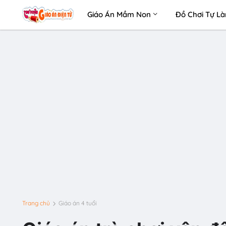
Giáo Án Mầm Non
Đồ Chơi Tự L
Trang chủ
Giáo án 4 tuổi