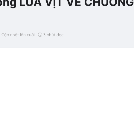
 động LÙA VỊT VỀ CHUỒNG
3
Cập nhật lần cuối:
3 phút đọc