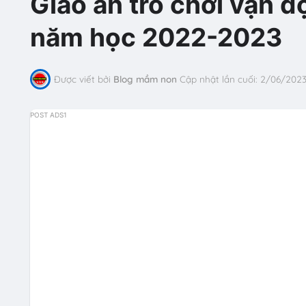
Giáo án trò chơi vận
năm học 2022-2023
Được viết bởi
Blog mầm non
Cập nhật lần cuối:
2/06/202
POST ADS1