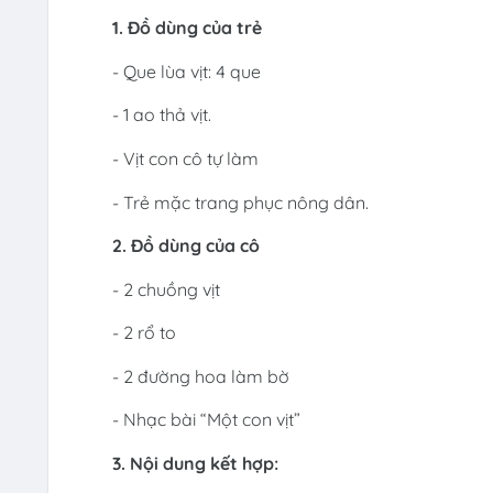
1. Đồ dùng của trẻ
- Que lùa vịt: 4 que
- 1 ao thả vịt.
- Vịt con cô tự làm
- Trẻ mặc trang phục nông dân.
2. Đồ dùng của cô
- 2 chuồng vịt
- 2 rổ to
- 2 đường hoa làm bờ
- Nhạc bài “Một con vịt”
3. Nội dung kết hợp: