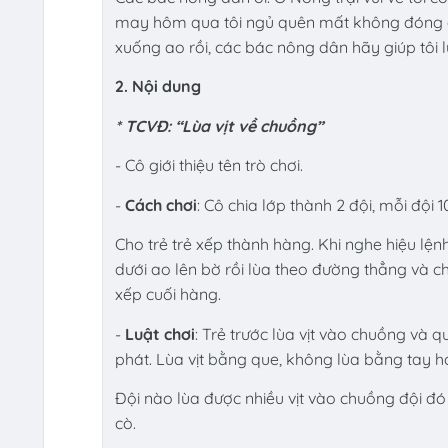
may hôm qua tôi ngủ quên mất không đóng cửa
xuống ao rồi, các bác nông dân hãy giúp tôi l
2. Nội dung
* TCVĐ: “Lùa vịt về chuồng”
- Cô giới thiệu tên trò chơi.
-
Cách chơi
: Cô chia lớp thành 2 đội, mỗi đội 1
Cho trẻ trẻ xếp thành hàng. Khi nghe hiệu lệnh
dưới ao lên bờ rồi lùa theo đường thẳng và c
xếp cuối hàng.
-
Luật chơi
: Trẻ trước lùa vịt vào chuồng và q
phát. Lùa vịt bằng que, không lùa bằng tay h
Đội nào lùa được nhiều vịt vào chuồng đội đó
cò.