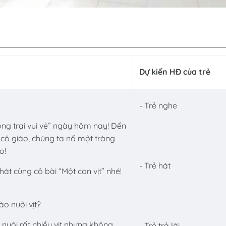
Dự kiến HĐ của trẻ
- Trẻ nghe
g trại vui vẻ” ngày hôm nay! Đến
 cô giáo, chúng ta nổ một tràng
o!
- Trẻ hát
át cùng cô bài “Một con vịt” nhé!
ào nuôi vịt?
 nuôi rất nhiều vịt nhưng không
- Trẻ trả lời