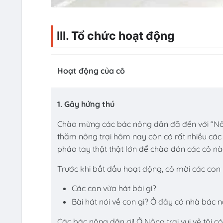
III. Tổ chức hoạt động
Hoạt động của cô
1. Gây hứng thú
Chào mừng các bác nông dân đã đến với “Nôn
thăm nông trại hôm nay còn có rất nhiều các
pháo tay thật thật lớn để chào đón các cô nà
Trước khi bắt đầu hoạt động, cô mời các con h
Các con vừa hát bài gì?
Bài hát nói về con gì? Ở đây có nhà bác n
Các bác nông dân ơi! Ở Nông trại vui vẻ tôi có