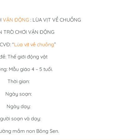
I
VẬN ĐỘNG
: LÙA VỊT VỀ CHUỒNG
N TRÒ CHƠI VẬN ĐỘNG
TCVĐ: “
Lùa vịt về chuồng
”
đề: Thế giới động vật
ng: Mẫu giáo 4 – 5 tuổi.
Thời gian:
Ngày soạn:
Ngày dạy:
gười soạn và dạy:
Trường mầm non Bông Sen.