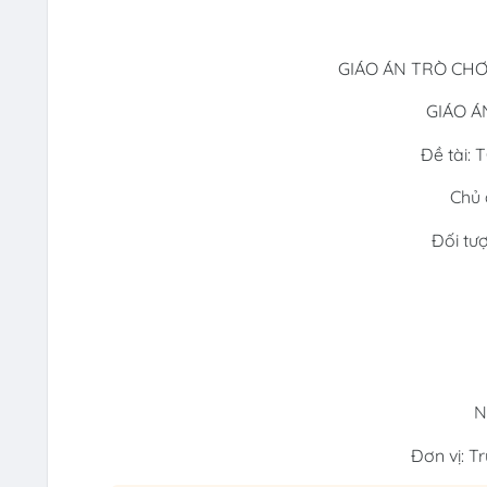
GIÁO ÁN TRÒ CHƠ
GIÁO Á
Đề tài: 
Chủ 
Đối tượ
N
Đơn vị: 