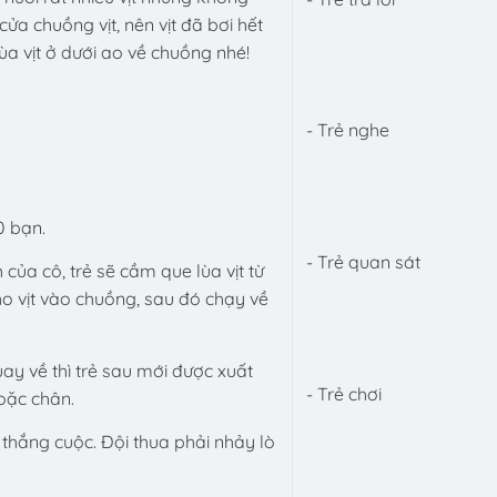
 chuồng vịt, nên vịt đã bơi hết
ùa vịt ở dưới ao về chuồng nhé!
- Trẻ nghe
0 bạn.
- Trẻ quan sát
 của cô, trẻ sẽ cầm que lùa vịt từ
ho vịt vào chuồng, sau đó chạy về
uay về thì trẻ sau mới được xuất
- Trẻ chơi
oặc chân.
 thắng cuộc. Đội thua phải nhảy lò